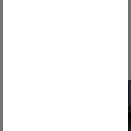
Pour aller plus loin
Action
Français
Mathieu Kassovitz
Netflix
Dernièrement dans Actu Séries