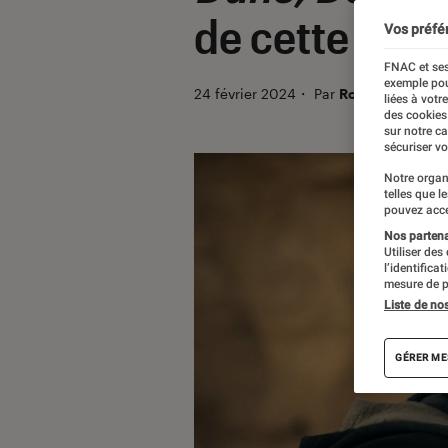
de cette suit
Vos préfé
FNAC et ses
exemple pou
24 février 2024
・
Par
Robin Negre
liées à votr
des cookies
sur notre c
sécuriser vo
Notre organ
telles que l
pouvez acce
Nos partenai
Utiliser des
l’identifica
mesure de p
Liste de no
GÉRER ME