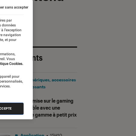
er sans accepter
ires par
es données
 à l’exception
re navigation
te, et pour
ormations,
 plus récents
reil. Vous
tique Cookies.
appareil pour
Périphériques, accessoires
 personnalisés,
rvices.
et composants
•
17H25
Corsair mise sur le gaming
accessible avec une
ACCEPTE
nouvelle gamme à petit prix
Application
•
15H10