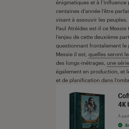
énigmatiques et à l’influence
centaines d’année l’être parfa
visant à assouvir les peuples.
Paul Atréides est-il ce Messie
l’enjeu de cette deuxième part
questionnant frontalement l
Messie il est,
quelles seront l
des longs-métrages,
une séri
également en production, et l
et de planification dans l’omb
Cof
4K 
À par
E