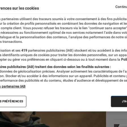
e
Continu
rences sur les cookies
 partenaires utilisent des traceurs soumis à votre consentement à des fins publicita
r la création de profils personnalisés en combinant les données de navigation et l
e compte client. Vous pouvez refuser les traceurs via le lien "continuer sans accepter"
 nécessaires au fonctionnement optimal de nos services notamment l’aide dans vot
atalogue et la personnalisation des contenus, l’analyse des performances de notre si
s transactions.
isation et ses
419
partenaires publicitaires (IAB) stockent et/ou accèdent à des inf
Les
es identifiants uniques de cookies pour traiter les données personnelles, sur un appa
pter ou gérer vos préférences en cliquant ci-dessous ou à tout moment dans la
Poli
res publicitaires (IAB) traitent des données selon les finalités suivantes :
 données de géolocalisation précises. Analyser activement les caractéristiques de l’
tion. Stocker et/ou accéder à des informations sur un appareil. Publicités et contenu
erformance des publicités et du contenu, études d’audience et développement de se
s partenaires IAB
S PRÉFÉRENCES
J'