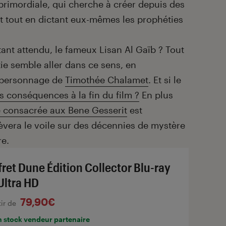
 primordiale, qui cherche à créer depuis des
it tout en dictant eux-mêmes les prophéties
 tant attendu, le fameux Lisan Al Gaïb ? Tout
ie semble aller dans ce sens, en
e personnage de
Timothée Chalamet
. Et si le
es conséquences à la fin du film ?
En plus
e consacrée aux Bene Gesserit
est
èvera le voile sur des décennies de mystère
re.
fret Dune Édition Collector Blu-ray
Ultra HD
79,90€
tir de
n stock vendeur partenaire