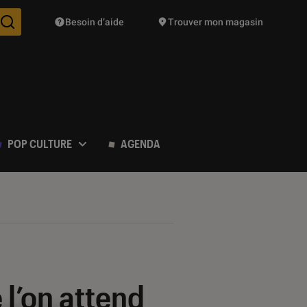
Besoin d’aide
Trouver mon magasin
Des suggestions de produits vont vous être proposées pendant vo
POP CULTURE
AGENDA
 l’on attend