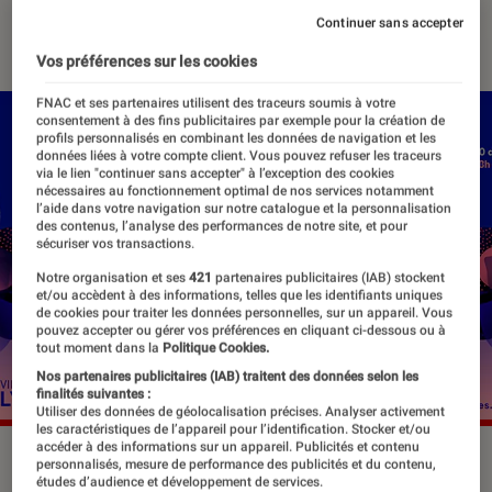
Continuer sans accepter
06 décembre 2023
・
Par
Robin Negre
Vos préférences sur les cookies
FNAC et ses partenaires utilisent des traceurs soumis à votre
consentement à des fins publicitaires par exemple pour la création de
profils personnalisés en combinant les données de navigation et les
données liées à votre compte client. Vous pouvez refuser les traceurs
via le lien "continuer sans accepter" à l’exception des cookies
nécessaires au fonctionnement optimal de nos services notamment
l’aide dans votre navigation sur notre catalogue et la personnalisation
des contenus, l’analyse des performances de notre site, et pour
sécuriser vos transactions.
Notre organisation et ses
421
partenaires publicitaires (IAB) stockent
et/ou accèdent à des informations, telles que les identifiants uniques
de cookies pour traiter les données personnelles, sur un appareil. Vous
pouvez accepter ou gérer vos préférences en cliquant ci-dessous ou à
tout moment dans la
Politique Cookies.
Nos partenaires publicitaires (IAB) traitent des données selon les
finalités suivantes :
Utiliser des données de géolocalisation précises. Analyser activement
les caractéristiques de l’appareil pour l’identification. Stocker et/ou
accéder à des informations sur un appareil. Publicités et contenu
L'affiche de la Fête des Lumières 2023.
©Fête des
personnalisés, mesure de performance des publicités et du contenu,
Lumières
études d’audience et développement de services.