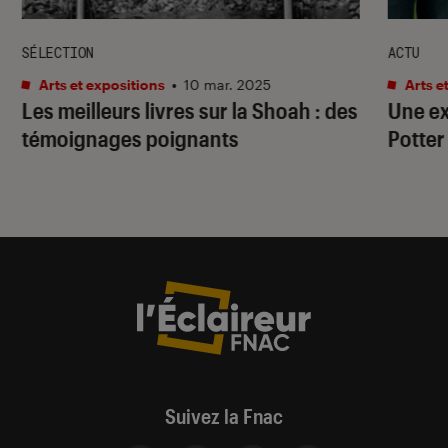
SÉLECTION
ACTU
Arts et expositions
•
10 mar. 2025
Arts e
Les meilleurs livres sur la Shoah : des
Une ex
témoignages poignants
Potter
Suivez la Fnac