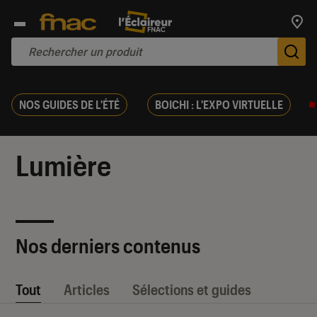
Trouv
De
NOS GUIDES DE L'ÉTÉ
BOICHI : L'EXPO VIRTUELLE
Lumière
Nos derniers contenus
Tout
Articles
Sélections et guides