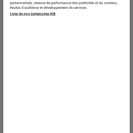
ACTU
personnalisés, mesure de performance des publicités et du contenu,
études d’audience et développement de services.
Arts et expositions
•
06 déc. 2024
Liste de nos partenaires IAB
La Fête des Lumières a 25 ans : à quoi
s’attendre pour l’édition 2024 ?