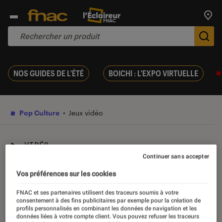
Trouv
De
NOS GUIDES DE L'ÉTÉ
BOICHI : L'EXPO VIRTUELLE
Pop Culture
Jeux vidéo
VIDÉO
Continuer sans accepter
Test : on part à la chasse
Vos préférences sur les cookies
dans Monster Hunter Rise
FNAC et ses partenaires utilisent des traceurs soumis à votre
consentement à des fins publicitaires par exemple pour la création de
profils personnalisés en combinant les données de navigation et les
26 mars 2021
・
Par
Milan Lebas
données liées à votre compte client. Vous pouvez refuser les traceurs