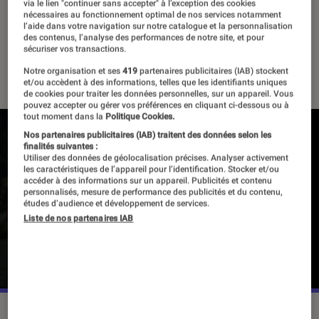
via le lien "continuer sans accepter" à l’exception des cookies
nécessaires au fonctionnement optimal de nos services notamment
l’aide dans votre navigation sur notre catalogue et la personnalisation
des contenus, l’analyse des performances de notre site, et pour
L'instant Gaming à la Fnac
sécuriser vos transactions.
3 vidéos
Notre organisation et ses
419
partenaires publicitaires (IAB) stockent
et/ou accèdent à des informations, telles que les identifiants uniques
de cookies pour traiter les données personnelles, sur un appareil. Vous
pouvez accepter ou gérer vos préférences en cliquant ci-dessous ou à
tout moment dans la
Politique Cookies.
Nos partenaires publicitaires (IAB) traitent des données selon les
finalités suivantes :
Pour lire la vidéo l’activation des cookies
Utiliser des données de géolocalisation précises. Analyser activement
les caractéristiques de l’appareil pour l’identification. Stocker et/ou
publicitaires est nécessaire.
accéder à des informations sur un appareil. Publicités et contenu
personnalisés, mesure de performance des publicités et du contenu,
études d’audience et développement de services.
Gérer mes préférences
Liste de nos partenaires IAB
Cliquer ici pour afficher la vidéo