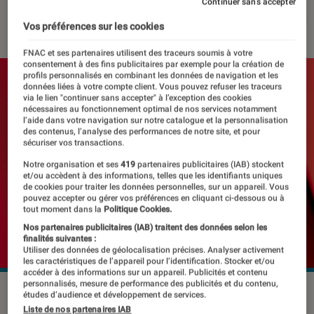
Continuer sans accepter
06 novembre 2023
・
Par
Damien Fregoli
Vos préférences sur les cookies
FNAC et ses partenaires utilisent des traceurs soumis à votre
consentement à des fins publicitaires par exemple pour la création de
profils personnalisés en combinant les données de navigation et les
données liées à votre compte client. Vous pouvez refuser les traceurs
via le lien "continuer sans accepter" à l’exception des cookies
nécessaires au fonctionnement optimal de nos services notamment
l’aide dans votre navigation sur notre catalogue et la personnalisation
des contenus, l’analyse des performances de notre site, et pour
sécuriser vos transactions.
Notre organisation et ses
419
partenaires publicitaires (IAB) stockent
et/ou accèdent à des informations, telles que les identifiants uniques
de cookies pour traiter les données personnelles, sur un appareil. Vous
pouvez accepter ou gérer vos préférences en cliquant ci-dessous ou à
tout moment dans la
Politique Cookies.
Nos partenaires publicitaires (IAB) traitent des données selon les
finalités suivantes :
Utiliser des données de géolocalisation précises. Analyser activement
les caractéristiques de l’appareil pour l’identification. Stocker et/ou
accéder à des informations sur un appareil. Publicités et contenu
personnalisés, mesure de performance des publicités et du contenu,
©19 Studio / Shutterstock.com
études d’audience et développement de services.
Liste de nos partenaires IAB