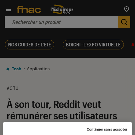
Trouv
De
NOS GUIDES DE L'ÉTÉ
BOICHI : L'EXPO VIRTUELLE
Tech
Application
ACTU
À son tour, Reddit veut
rémunérer ses utilisateurs
Continuer sans accepter
26 septembre 2023
・
Par
Damien Fregoli