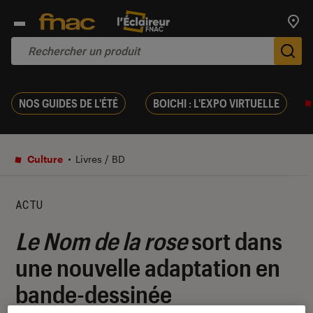
Trouv
De
NOS GUIDES DE L'ÉTÉ
BOICHI : L'EXPO VIRTUELLE
Culture
Livres / BD
ACTU
Le Nom de la rose
sort dans
une nouvelle adaptation en
bande-dessinée