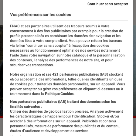
Continuer sans accepter
20 septembre 2023
・
Par
Robin Negre
Vos préférences sur les cookies
FNAC et ses partenaires utilisent des traceurs soumis à votre
consentement à des fins publicitaires par exemple pour la création de
profils personnalisés en combinant les données de navigation et les
données liées à votre compte client. Vous pouvez refuser les traceurs
via le lien "continuer sans accepter" à l’exception des cookies
nécessaires au fonctionnement optimal de nos services notamment
l’aide dans votre navigation sur notre catalogue et la personnalisation
des contenus, l’analyse des performances de notre site, et pour
sécuriser vos transactions.
Notre organisation et ses
421
partenaires publicitaires (IAB) stockent
et/ou accèdent à des informations, telles que les identifiants uniques
de cookies pour traiter les données personnelles, sur un appareil. Vous
pouvez accepter ou gérer vos préférences en cliquant ci-dessous ou à
tout moment dans la
Politique Cookies.
Nos partenaires publicitaires (IAB) traitent des données selon les
finalités suivantes :
Utiliser des données de géolocalisation précises. Analyser activement
les caractéristiques de l’appareil pour l’identification. Stocker et/ou
accéder à des informations sur un appareil. Publicités et contenu
Sean Connery et Christian Slater dans "Le Nom de la rose"
personnalisés, mesure de performance des publicités et du contenu,
études d’audience et développement de services.
(1986).
©20th Century Studios