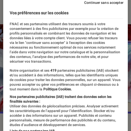
Continuer sans accepter
06 septembre 2023
・
Par
Vincent Oms
Vos préférences sur les cookies
FNAC et ses partenaires utilisent des traceurs soumis à votre
consentement à des fins publicitaires par exemple pour la création de
profils personnalisés en combinant les données de navigation et les
données liées à votre compte client. Vous pouvez refuser les traceurs
via le lien "continuer sans accepter" à l’exception des cookies
nécessaires au fonctionnement optimal de nos services notamment
l’aide dans votre navigation sur notre catalogue et la personnalisation
des contenus, l’analyse des performances de notre site, et pour
sécuriser vos transactions.
Notre organisation et ses
419
partenaires publicitaires (IAB) stockent
et/ou accèdent à des informations, telles que les identifiants uniques
de cookies pour traiter les données personnelles, sur un appareil. Vous
pouvez accepter ou gérer vos préférences en cliquant ci-dessous ou à
tout moment dans la
Politique Cookies.
Nos partenaires publicitaires (IAB) traitent des données selon les
finalités suivantes :
Utiliser des données de géolocalisation précises. Analyser activement
les caractéristiques de l’appareil pour l’identification. Stocker et/ou
accéder à des informations sur un appareil. Publicités et contenu
personnalisés, mesure de performance des publicités et du contenu,
La saison 3 de ”Demon Slayer” a achevé sa diffusion le 18
études d’audience et développement de services.
juin 2023.
©Shūeisha