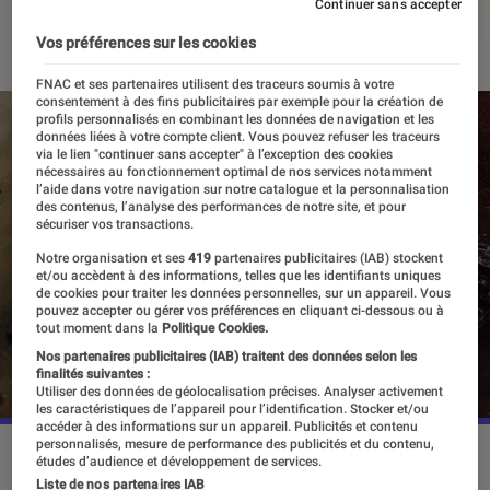
Continuer sans accepter
28 juin 2023
・
Par
Vincent Oms
Vos préférences sur les cookies
FNAC et ses partenaires utilisent des traceurs soumis à votre
consentement à des fins publicitaires par exemple pour la création de
profils personnalisés en combinant les données de navigation et les
données liées à votre compte client. Vous pouvez refuser les traceurs
via le lien "continuer sans accepter" à l’exception des cookies
nécessaires au fonctionnement optimal de nos services notamment
l’aide dans votre navigation sur notre catalogue et la personnalisation
des contenus, l’analyse des performances de notre site, et pour
sécuriser vos transactions.
Notre organisation et ses
419
partenaires publicitaires (IAB) stockent
et/ou accèdent à des informations, telles que les identifiants uniques
de cookies pour traiter les données personnelles, sur un appareil. Vous
pouvez accepter ou gérer vos préférences en cliquant ci-dessous ou à
tout moment dans la
Politique Cookies.
Nos partenaires publicitaires (IAB) traitent des données selon les
finalités suivantes :
Utiliser des données de géolocalisation précises. Analyser activement
les caractéristiques de l’appareil pour l’identification. Stocker et/ou
accéder à des informations sur un appareil. Publicités et contenu
personnalisés, mesure de performance des publicités et du contenu,
Henry Calvill est Geralt de Riv dans The Witcher.
©Netflix
études d’audience et développement de services.
Liste de nos partenaires IAB