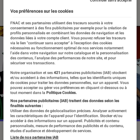
Continuer sans accepter
26 juin 2023
・
Par
Vincent Oms
Vos préférences sur les cookies
FNAC et ses partenaires utilisent des traceurs soumis à votre
consentement à des fins publicitaires par exemple pour la création de
profils personnalisés en combinant les données de navigation et les
données liées à votre compte client. Vous pouvez refuser les traceurs
via le lien "continuer sans accepter" à l’exception des cookies
nécessaires au fonctionnement optimal de nos services notamment
l’aide dans votre navigation sur notre catalogue et la personnalisation
des contenus, l’analyse des performances de notre site, et pour
sécuriser vos transactions.
Notre organisation et ses
421
partenaires publicitaires (IAB) stockent
et/ou accèdent à des informations, telles que les identifiants uniques
de cookies pour traiter les données personnelles, sur un appareil. Vous
pouvez accepter ou gérer vos préférences en cliquant ci-dessous ou à
tout moment dans la
Politique Cookies.
Nos partenaires publicitaires (IAB) traitent des données selon les
finalités suivantes :
Utiliser des données de géolocalisation précises. Analyser activement
les caractéristiques de l’appareil pour l’identification. Stocker et/ou
accéder à des informations sur un appareil. Publicités et contenu
personnalisés, mesure de performance des publicités et du contenu,
La série animée "Harley Quinn" est l'un des programmes les
études d’audience et développement de services.
plus populaires sur HBO Max.
©DC Comics
Liste de nos partenaires IAB