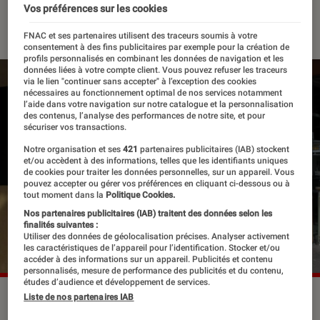
Vos préférences sur les cookies
15 juin 2023
・
Par
Edouard Lebigre
FNAC et ses partenaires utilisent des traceurs soumis à votre
consentement à des fins publicitaires par exemple pour la création de
profils personnalisés en combinant les données de navigation et les
données liées à votre compte client. Vous pouvez refuser les traceurs
via le lien "continuer sans accepter" à l’exception des cookies
nécessaires au fonctionnement optimal de nos services notamment
l’aide dans votre navigation sur notre catalogue et la personnalisation
des contenus, l’analyse des performances de notre site, et pour
sécuriser vos transactions.
Notre organisation et ses
421
partenaires publicitaires (IAB) stockent
et/ou accèdent à des informations, telles que les identifiants uniques
de cookies pour traiter les données personnelles, sur un appareil. Vous
pouvez accepter ou gérer vos préférences en cliquant ci-dessous ou à
tout moment dans la
Politique Cookies.
Nos partenaires publicitaires (IAB) traitent des données selon les
finalités suivantes :
Utiliser des données de géolocalisation précises. Analyser activement
les caractéristiques de l’appareil pour l’identification. Stocker et/ou
accéder à des informations sur un appareil. Publicités et contenu
personnalisés, mesure de performance des publicités et du contenu,
études d’audience et développement de services.
L'édition de 2024 honorera aussi deux autres nouvelles
Liste de nos partenaires IAB
catégories : le meilleur album de jazz alternatif et le meilleur