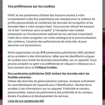
édition 2023
Vos préférences sur les cookies
31 mai 2023
・
Par
Apolline Coëffet
FNAC et ses partenaires utilisent des traceurs soumis à votre
consentement à des fins publicitaires par exemple pour la création de
profils personnalisés en combinant les données de navigation et les
données liées à votre compte client. Vous pouvez refuser les traceurs
via le lien "continuer sans accepter" à l’exception des cookies
nécessaires au fonctionnement optimal de nos services notamment
l’aide dans votre navigation sur notre catalogue et la personnalisation
des contenus, l’analyse des performances de notre site, et pour
sécuriser vos transactions.
Notre organisation et ses
419
partenaires publicitaires (IAB) stockent
et/ou accèdent à des informations, telles que les identifiants uniques
de cookies pour traiter les données personnelles, sur un appareil. Vous
pouvez accepter ou gérer vos préférences en cliquant ci-dessous ou à
tout moment dans la
Politique Cookies.
Nos partenaires publicitaires (IAB) traitent des données selon les
finalités suivantes :
Utiliser des données de géolocalisation précises. Analyser activement
les caractéristiques de l’appareil pour l’identification. Stocker et/ou
accéder à des informations sur un appareil. Publicités et contenu
personnalisés, mesure de performance des publicités et du contenu,
études d’audience et développement de services.
Liste de nos partenaires IAB