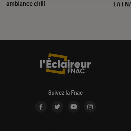
ambiance chill
LA FN
Suivez la Fnac