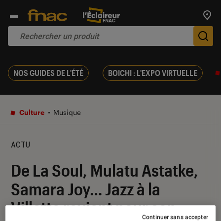
Trouv
De
NOS GUIDES DE L'ÉTÉ
BOICHI : L'EXPO VIRTUELLE
Culture
Musique
ACTU
De La Soul, Mulatu Astatke,
Samara Joy… Jazz à la
Villette revient pour son
Continuer sans accepter