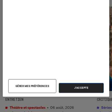
l'Éclaireur fnac">
GÉRER MES PRÉFÉRENCES
J'ACCEPTE
ENTRETIEN
CRITIQU
Théâtre et spectacles
•
06 août. 2026
Séries