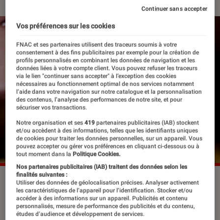
Continuer sans accepter
Vos préférences sur les cookies
FNAC et ses partenaires utilisent des traceurs soumis à votre
consentement à des fins publicitaires par exemple pour la création de
profils personnalisés en combinant les données de navigation et les
données liées à votre compte client. Vous pouvez refuser les traceurs
via le lien "continuer sans accepter" à l’exception des cookies
nécessaires au fonctionnement optimal de nos services notamment
l’aide dans votre navigation sur notre catalogue et la personnalisation
des contenus, l’analyse des performances de notre site, et pour
sécuriser vos transactions.
Notre organisation et ses
419
partenaires publicitaires (IAB) stockent
et/ou accèdent à des informations, telles que les identifiants uniques
de cookies pour traiter les données personnelles, sur un appareil. Vous
pouvez accepter ou gérer vos préférences en cliquant ci-dessous ou à
tout moment dans la
Politique Cookies.
Nos partenaires publicitaires (IAB) traitent des données selon les
finalités suivantes :
Beyoncé est la reine de la 65e cérémonie des Grammys.
Utiliser des données de géolocalisation précises. Analyser activement
©Emma McIntyre / GETTY IMAGES NORTH AMERICA /
les caractéristiques de l’appareil pour l’identification. Stocker et/ou
accéder à des informations sur un appareil. Publicités et contenu
Getty Images via AFP
personnalisés, mesure de performance des publicités et du contenu,
études d’audience et développement de services.