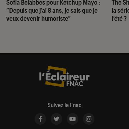
Sofia Belabbes pour
Ketchup Mayo
:
The S
“Depuis que j’ai 8 ans, je sais que je
la sér
veux devenir humoriste”
l’été ?
Suivez la Fnac