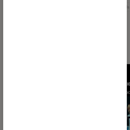
Adele
Beyoncé
Cérémonie
Grammy Awards
Les plus lus dans Musique