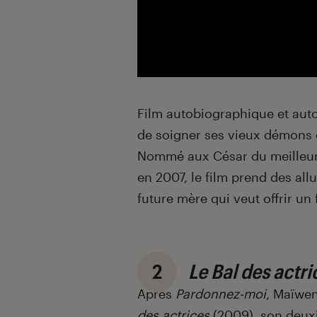
Film autobiographique et aut
de soigner ses vieux démons et
Nommé aux César du meilleur 
en 2007, le film prend des al
future mère qui veut offrir un 
2
Le Bal des actri
Après
Pardonnez-moi
, Maïwe
des actrices
(2009), son deux