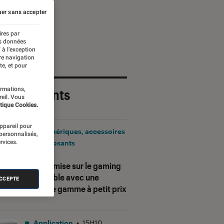
er sans accepter
ires par
es données
 à l’exception
re navigation
te, et pour
ormations,
 plus récents
reil. Vous
tique Cookies.
appareil pour
Périphériques, accessoires
 personnalisés,
rvices.
et composants
•
17H25
Corsair mise sur le gaming
accessible avec une
ACCEPTE
nouvelle gamme à petit prix
Application
•
15H10