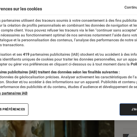
 de Maïwenn
Continu
rences sur les cookies
 partenaires utilisent des traceurs soumis à votre consentement à des fins publicita
r la création de profils personnalisés en combinant les données de navigation et l
e compte client. Vous pouvez refuser les traceurs via le lien "continuer sans accepter"
 nécessaires au fonctionnement optimal de nos services notamment l’aide dans vot
atalogue et la personnalisation des contenus, l’analyse des performances de notre si
s transactions.
isation et ses
419
partenaires publicitaires (IAB) stockent et/ou accèdent à des inf
Les
es identifiants uniques de cookies pour traiter les données personnelles, sur un appa
pter ou gérer vos préférences en cliquant ci-dessous ou à tout moment dans la
Poli
res publicitaires (IAB) traitent des données selon les finalités suivantes :
 données de géolocalisation précises. Analyser activement les caractéristiques de l’
tion. Stocker et/ou accéder à des informations sur un appareil. Publicités et contenu
erformance des publicités et du contenu, études d’audience et développement de se
s partenaires IAB
S PRÉFÉRENCES
J'