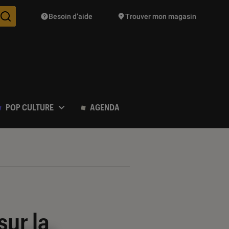
Besoin d’aide
Trouver mon magasin
Des suggestions de produits vont vous être proposées pendant vo
POP CULTURE
AGENDA
sur la