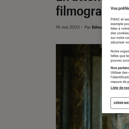
filmographie
Vos préfé
FNAC et ses
exemple pou
16 mai 2023
・
Par
Edouard Lebigre
liées à votr
des cookies
sur notre c
sécuriser vo
Notre organ
telles que l
pouvez acce
Nos partenai
Utiliser des
l’identifica
mesure de p
Liste de no
GÉRER ME