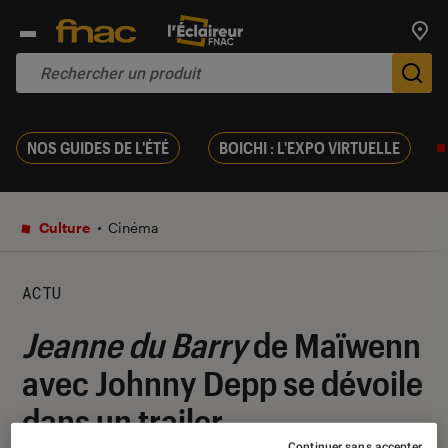
Trouv
De
NOS GUIDES DE L'ÉTÉ
BOICHI : L'EXPO VIRTUELLE
Culture
Cinéma
ACTU
Jeanne du Barry
de Maïwenn
avec Johnny Depp se dévoile
dans un trailer
Continuer sans accepter