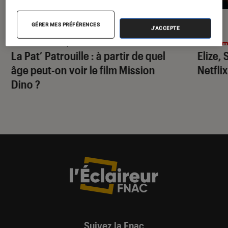
ACTU
ACTU
GÉRER MES PRÉFÉRENCES
J'ACCEPTE
Cinéma
•
30 juil. 2026
Ciném
La Pat’ Patrouille
: à partir de quel
Elize,
âge peut-on voir le film
Mission
Netflix
Dino
?
Suivez la Fnac