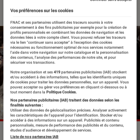
07 avril 2023
・
Par
Edouard Lebigre
Vos préférences sur les cookies
FNAC et ses partenaires utilisent des traceurs soumis à votre
consentement à des fins publicitaires par exemple pour la création de
profils personnalisés en combinant les données de navigation et les
données liées à votre compte client. Vous pouvez refuser les traceurs
via le lien "continuer sans accepter" à l’exception des cookies
nécessaires au fonctionnement optimal de nos services notamment
l’aide dans votre navigation sur notre catalogue et la personnalisation
des contenus, l’analyse des performances de notre site, et pour
sécuriser vos transactions.
Notre organisation et ses
419
partenaires publicitaires (IAB) stockent
et/ou accèdent à des informations, telles que les identifiants uniques
de cookies pour traiter les données personnelles, sur un appareil. Vous
pouvez accepter ou gérer vos préférences en cliquant ci-dessous ou à
tout moment dans la
Politique Cookies.
Nos partenaires publicitaires (IAB) traitent des données selon les
finalités suivantes :
Utiliser des données de géolocalisation précises. Analyser activement
les caractéristiques de l’appareil pour l’identification. Stocker et/ou
accéder à des informations sur un appareil. Publicités et contenu
personnalisés, mesure de performance des publicités et du contenu,
Johnny Depp prête ses traits au roi Louis XV pour son
études d’audience et développement de services.
premier rôle en français.
©Why Not Production
Liste de nos partenaires IAB