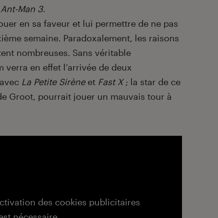
r
Ant-Man 3
.
ouer en sa faveur et lui permettre de ne pas
uxième semaine. Paradoxalement, les raisons
tent nombreuses. Sans véritable
m verra en effet l’arrivée de deux
 avec
La
Petite
Sirène
et
Fast X
; la star de ce
de Groot, pourrait jouer un mauvais tour à
activation des cookies publicitaires
est nécessaire.