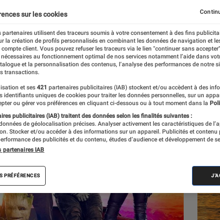
si positif que prévu ?
Continu
rences sur les cookies
 partenaires utilisent des traceurs soumis à votre consentement à des fins publicita
r la création de profils personnalisés en combinant les données de navigation et l
e compte client. Vous pouvez refuser les traceurs via le lien "continuer sans accepter"
 nécessaires au fonctionnement optimal de nos services notamment l’aide dans vot
atalogue et la personnalisation des contenus, l’analyse des performances de notre si
s transactions.
isation et ses
421
partenaires publicitaires (IAB) stockent et/ou accèdent à des inf
Les
es identifiants uniques de cookies pour traiter les données personnelles, sur un appa
pter ou gérer vos préférences en cliquant ci-dessous ou à tout moment dans la
Poli
res publicitaires (IAB) traitent des données selon les finalités suivantes :
 données de géolocalisation précises. Analyser activement les caractéristiques de l’
tion. Stocker et/ou accéder à des informations sur un appareil. Publicités et contenu
erformance des publicités et du contenu, études d’audience et développement de se
s partenaires IAB
S PRÉFÉRENCES
J'