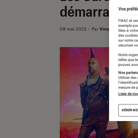
démarrage aus
Vos préfé
FNAC et ses
exemple pou
09 mai 2023
・
Par
Vincent Oms
liées à votr
des cookies
sur notre c
sécuriser vo
Notre organ
telles que l
pouvez acce
Nos partenai
Utiliser des
l’identifica
mesure de p
Liste de no
GÉRER ME