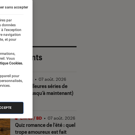
er sans accepter
ires par
es données
 à l’exception
re navigation
te, et pour
ormations,
 plus récents
reil. Vous
tique Cookies.
appareil pour
Séries
•
07 août. 2026
 personnalisés,
Les meilleures séries de
rvices.
2026 (jusqu’à maintenant)
ACCEPTE
Livres / BD
•
07 août. 2026
Quiz romance de l’été : quel
trope amoureux est fait