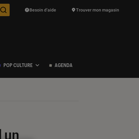
Besoin d’aide
Trouver mon magasin
Des suggestions de produits vont vous être proposées pendant vo
POP CULTURE
AGENDA
l un