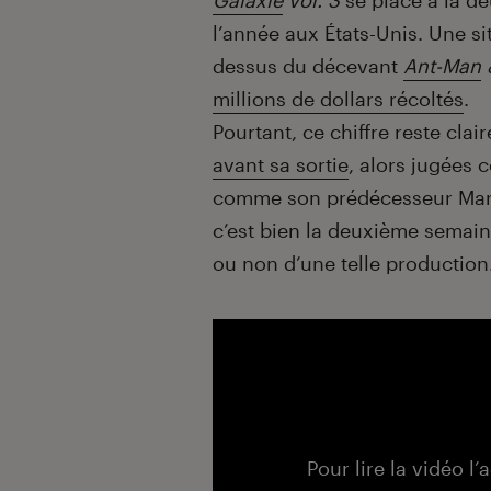
Galaxie
vol. 3
se place à la d
l’année aux États-Unis. Une si
dessus du décevant
Ant-Man
millions de dollars récoltés
.
Pourtant, ce chiffre reste cla
avant sa sortie
, alors jugées 
comme son prédécesseur Marve
c’est bien la deuxième semain
ou non d’une telle production
Pour lire la vidéo l’