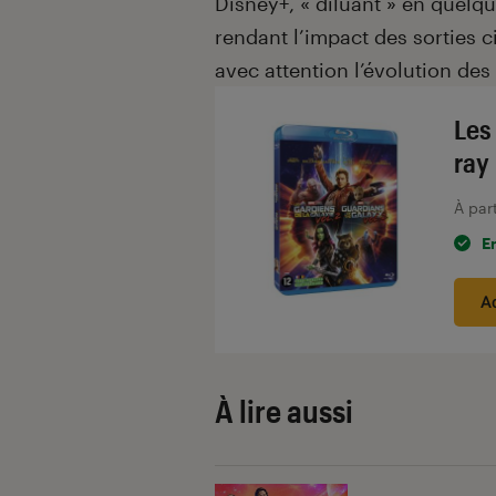
Disney+, « diluant » en quelque
rendant l’impact des sorties 
avec attention l’évolution des 
Les
ray
À par
E
A
À lire aussi