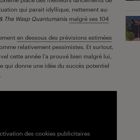
euxième place des meilleurs lancements de
tuation qui parait idyllique, nettement au-
& The Wasp Quantumani
a
malgré ses 104
irement
en dessous des prévisions estimées
comme relativement pessimistes. Et surtout,
l cette année l’a prouvé bien malgré lui,
e qui donne une idée du succès potentiel
.
activation des cookies publicitaires