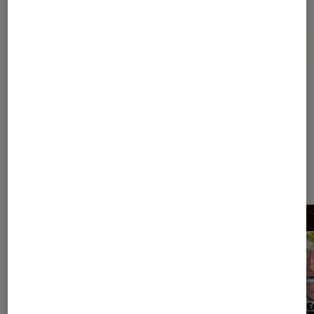
Pour aller plus loin
Expo
Festival
Paris
Réalité augmentée
Dernièrement dans Actu Arts et
expositions