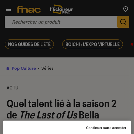
Trouv
De
NOS GUIDES DE L'ÉTÉ
BOICHI : L'EXPO VIRTUELLE
Pop Culture
Séries
ACTU
Quel talent lié à la saison 2
de
The Last of Us
Bella
Ramsey a-t-elle dévoilé ?
Continuer sans accepter