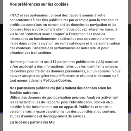
Vos préférences sur les cookies
25 mars 2023
・
Par
Vincent Oms
FNAC et ses partenaires utilisent des traceurs soumis à votre
consentement à des fins publicitaires par exemple pour la création de
profils personnalisés en combinant les données de navigation et les
données liées à votre compte client. Vous pouvez refuser les traceurs
via le lien "continuer sans accepter" à l’exception des cookies
nécessaires au fonctionnement optimal de nos services notamment
l’aide dans votre navigation sur notre catalogue et la personnalisation
des contenus, l’analyse des performances de notre site, et pour
sécuriser vos transactions.
Notre organisation et ses
419
partenaires publicitaires (IAB) stockent
et/ou accèdent à des informations, telles que les identifiants uniques
de cookies pour traiter les données personnelles, sur un appareil. Vous
pouvez accepter ou gérer vos préférences en cliquant ci-dessous ou à
tout moment dans la
Politique Cookies.
Nos partenaires publicitaires (IAB) traitent des données selon les
finalités suivantes :
Utiliser des données de géolocalisation précises. Analyser activement
les caractéristiques de l’appareil pour l’identification. Stocker et/ou
accéder à des informations sur un appareil. Publicités et contenu
personnalisés, mesure de performance des publicités et du contenu,
études d’audience et développement de services.
L'adaptation de ”The Last of Us” a été un véritable succès
Liste de nos partenaires IAB
critique et public.
©HBO