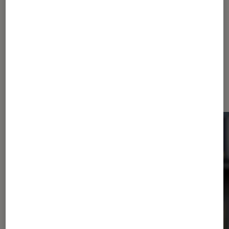
HBO
The Last of Us
Dernièrement dans Actu Séries