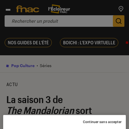
Trouv
De
NOS GUIDES DE L'ÉTÉ
BOICHI : L'EXPO VIRTUELLE
Pop Culture
Séries
ACTU
La saison 3 de
The Mandalorian
sort
aujourd’hui sur Disney+ : on
Continuer sans accepter