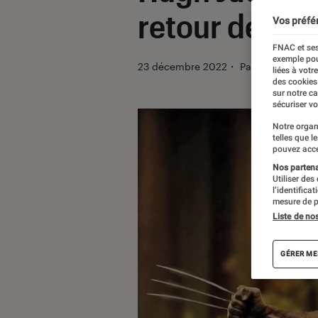
retour de Wo
Vos préfé
FNAC et ses
exemple pou
23 décembre 2022
・
Par
Vincent Om
liées à votr
des cookies
sur notre c
sécuriser vo
Notre organ
telles que l
pouvez acce
Nos partenai
Utiliser des
l’identifica
mesure de p
Liste de no
GÉRER ME