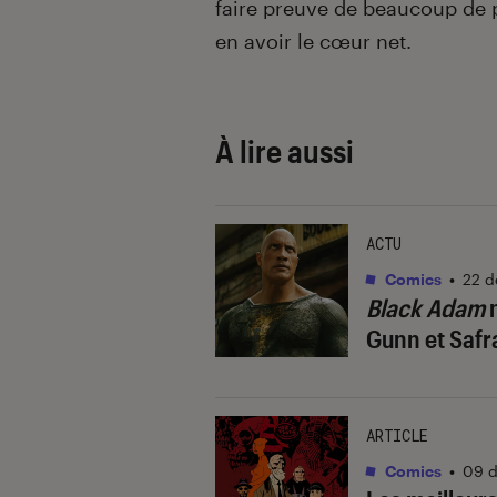
faire preuve de beaucoup de 
en avoir le cœur net.
À lire aussi
ACTU
Comics
•
22 d
Black Adam
n
Gunn et Safr
ARTICLE
Comics
•
09 d