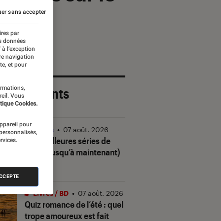
er sans accepter
ires par
es données
 à l’exception
re navigation
te, et pour
ormations,
 plus récents
reil. Vous
tique Cookies.
appareil pour
Séries
•
07 août. 2026
 personnalisés,
Les meilleures séries de
rvices.
2026 (jusqu’à maintenant)
ACCEPTE
Livres / BD
•
07 août. 2026
Quiz romance de l’été : quel
trope amoureux est fait