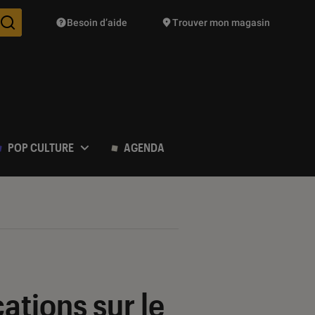
Besoin d’aide
Trouver mon magasin
Des suggestions de produits vont vous être proposées pendant vo
POP CULTURE
AGENDA
tions sur le