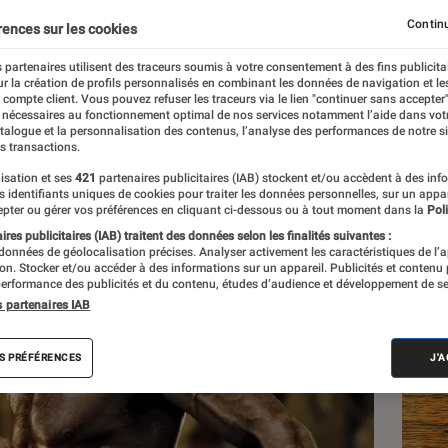
lverine dans
Deadpool 3
Continu
rences sur les cookies
 partenaires utilisent des traceurs soumis à votre consentement à des fins publicita
r la création de profils personnalisés en combinant les données de navigation et l
s
e compte client. Vous pouvez refuser les traceurs via le lien "continuer sans accepter"
 nécessaires au fonctionnement optimal de nos services notamment l’aide dans vot
atalogue et la personnalisation des contenus, l’analyse des performances de notre si
s transactions.
isation et ses
421
partenaires publicitaires (IAB) stockent et/ou accèdent à des inf
Les
es identifiants uniques de cookies pour traiter les données personnelles, sur un appa
pter ou gérer vos préférences en cliquant ci-dessous ou à tout moment dans la
Poli
res publicitaires (IAB) traitent des données selon les finalités suivantes :
 données de géolocalisation précises. Analyser activement les caractéristiques de l’
tion. Stocker et/ou accéder à des informations sur un appareil. Publicités et contenu
erformance des publicités et du contenu, études d’audience et développement de se
s partenaires IAB
S PRÉFÉRENCES
J'