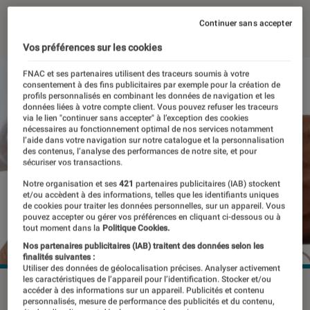
05 décembre 2022
・
Par
Benjamin Logerot
Continuer sans accepter
Vos préférences sur les cookies
FNAC et ses partenaires utilisent des traceurs soumis à votre
consentement à des fins publicitaires par exemple pour la création de
profils personnalisés en combinant les données de navigation et les
données liées à votre compte client. Vous pouvez refuser les traceurs
via le lien "continuer sans accepter" à l’exception des cookies
nécessaires au fonctionnement optimal de nos services notamment
l’aide dans votre navigation sur notre catalogue et la personnalisation
des contenus, l’analyse des performances de notre site, et pour
sécuriser vos transactions.
Notre organisation et ses
421
partenaires publicitaires (IAB) stockent
et/ou accèdent à des informations, telles que les identifiants uniques
de cookies pour traiter les données personnelles, sur un appareil. Vous
pouvez accepter ou gérer vos préférences en cliquant ci-dessous ou à
tout moment dans la
Politique Cookies.
Nos partenaires publicitaires (IAB) traitent des données selon les
finalités suivantes :
Utiliser des données de géolocalisation précises. Analyser activement
les caractéristiques de l’appareil pour l’identification. Stocker et/ou
L'Inde est devenue, ce trimestre, le premier marché mondial
accéder à des informations sur un appareil. Publicités et contenu
personnalisés, mesure de performance des publicités et du contenu,
sur les montres connectées grâce à des marques locales