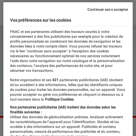
24 octobre 2022
・
Par
Lisa Muratore
Continuer sans accepter
Vos préférences sur les cookies
FNAC et ses partenaires utilisent des traceurs soumis à votre
consentement à des fins publicitaires par exemple pour la création de
profils personnalisés en combinant les données de navigation et les
données liées à votre compte client. Vous pouvez refuser les traceurs
via le lien "continuer sans accepter" à l’exception des cookies
nécessaires au fonctionnement optimal de nos services notamment
l’aide dans votre navigation sur notre catalogue et la personnalisation
des contenus, l’analyse des performances de notre site, et pour
sécuriser vos transactions.
Notre organisation et ses
421
partenaires publicitaires (IAB) stockent
et/ou accèdent à des informations, telles que les identifiants uniques
de cookies pour traiter les données personnelles, sur un appareil. Vous
pouvez accepter ou gérer vos préférences en cliquant ci-dessous ou à
tout moment dans la
Politique Cookies.
Nos partenaires publicitaires (IAB) traitent des données selon les
finalités suivantes :
Utiliser des données de géolocalisation précises. Analyser activement
les caractéristiques de l’appareil pour l’identification. Stocker et/ou
Cyprien Gaillard est de retour à Paris pour une exposition
accéder à des informations sur un appareil. Publicités et contenu
personnalisés, mesure de performance des publicités et du contenu,
double d'art contemporain. © Ronald Dick