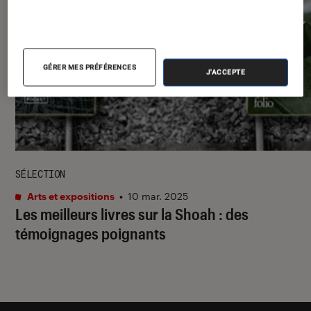
GÉRER MES PRÉFÉRENCES
J'ACCEPTE
SÉLECTION
Arts et expositions
•
10 mar. 2025
Les meilleurs livres sur la Shoah : des
témoignages poignants