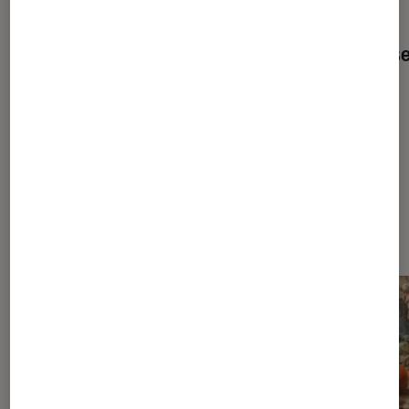
ACTU
Arts et expositions
•
10 juil. 2026
La tapisserie de Bayeux à Londres : les couliss
d’un transfert sous haute surveillance
Dernièrement dans Arts et
expositions