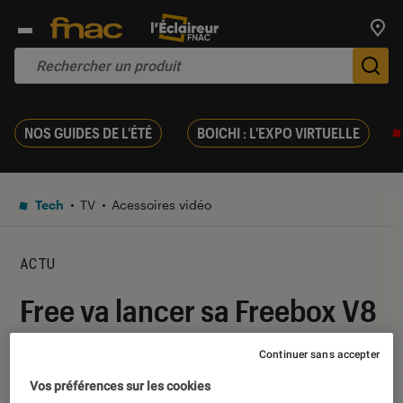
Trouv
De
NOS GUIDES DE L'ÉTÉ
BOICHI : L'EXPO VIRTUELLE
Tech
TV
Acessoires vidéo
ACTU
Free va lancer sa Freebox V8
« dans les semaines qui
Continuer sans accepter
viennent »
Vos préférences sur les cookies