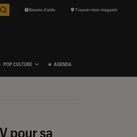
Besoin d’aide
Trouver mon magasin
Des suggestions de produits vont vous être proposées pendant vo
POP CULTURE
AGENDA
V pour sa