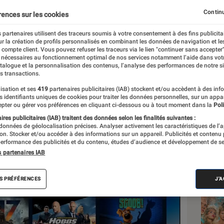
rface
Continu
rences sur les cookies
 partenaires utilisent des traceurs soumis à votre consentement à des fins publicita
r la création de profils personnalisés en combinant les données de navigation et l
e
e compte client. Vous pouvez refuser les traceurs via le lien "continuer sans accepter"
 nécessaires au fonctionnement optimal de nos services notamment l’aide dans vot
atalogue et la personnalisation des contenus, l’analyse des performances de notre si
s transactions.
isation et ses
419
partenaires publicitaires (IAB) stockent et/ou accèdent à des inf
Les
es identifiants uniques de cookies pour traiter les données personnelles, sur un appa
pter ou gérer vos préférences en cliquant ci-dessous ou à tout moment dans la
Poli
res publicitaires (IAB) traitent des données selon les finalités suivantes :
 données de géolocalisation précises. Analyser activement les caractéristiques de l’
tion. Stocker et/ou accéder à des informations sur un appareil. Publicités et contenu
erformance des publicités et du contenu, études d’audience et développement de se
s partenaires IAB
S PRÉFÉRENCES
J'