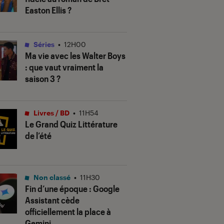
Easton Ellis ?
Séries
•
12H00
Ma vie avec les Walter Boys
: que vaut vraiment la
saison 3 ?
Livres / BD
•
11H54
Le Grand Quiz Littérature
de l’été
Non classé
•
11H30
Fin d’une époque : Google
Assistant cède
officiellement la place à
Gemini