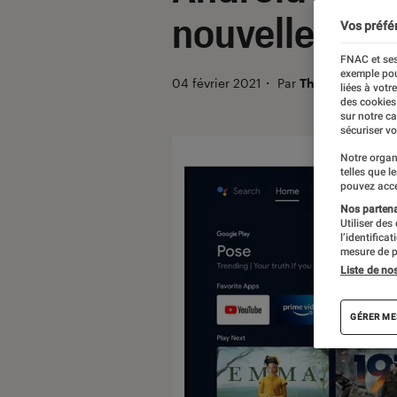
nouvelle inte
Vos préfé
FNAC et ses
exemple pou
04 février 2021
・
Par
Thomas Estimbr
liées à votr
des cookies
sur notre c
sécuriser vo
Notre organ
telles que l
pouvez acce
Nos partenai
Utiliser des
l’identifica
mesure de p
Liste de no
GÉRER ME