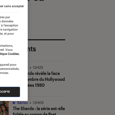
er sans accepter
ires par
es données
 à l’exception
re navigation
te, et pour
ormations,
 plus récents
reil. Vous
tique Cookies.
appareil pour
Séries
•
12H25
 personnalisés,
The Shards
révèle la face
rvices.
(très) sombre du Hollywood
des années 1980
ACCEPTE
Séries
•
12H05
The Shards
: la série est-elle
fidèle au roman de Bret