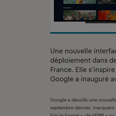
Une nouvelle interfa
déploiement dans de
France. Elle s’inspi
Google a inauguré a
Introduction
Google a dévoilé une nouvelle
septembre dernier, marquant 
Fini le format « clé HDMI » ou