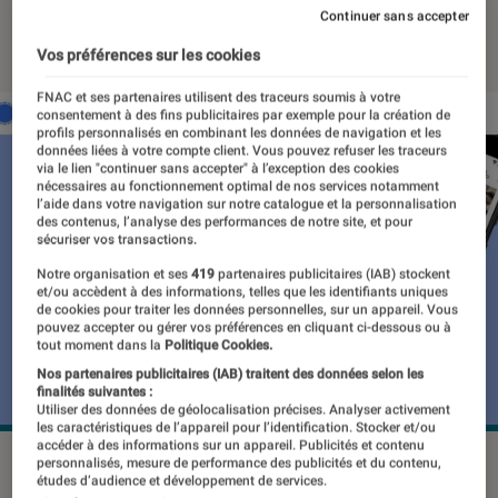
Continuer sans accepter
13 octobre 2022
・
Par
Benjamin Logerot
Vos préférences sur les cookies
FNAC et ses partenaires utilisent des traceurs soumis à votre
consentement à des fins publicitaires par exemple pour la création de
profils personnalisés en combinant les données de navigation et les
données liées à votre compte client. Vous pouvez refuser les traceurs
via le lien "continuer sans accepter" à l’exception des cookies
nécessaires au fonctionnement optimal de nos services notamment
l’aide dans votre navigation sur notre catalogue et la personnalisation
des contenus, l’analyse des performances de notre site, et pour
sécuriser vos transactions.
Notre organisation et ses
419
partenaires publicitaires (IAB) stockent
et/ou accèdent à des informations, telles que les identifiants uniques
de cookies pour traiter les données personnelles, sur un appareil. Vous
pouvez accepter ou gérer vos préférences en cliquant ci-dessous ou à
tout moment dans la
Politique Cookies.
Nos partenaires publicitaires (IAB) traitent des données selon les
finalités suivantes :
Utiliser des données de géolocalisation précises. Analyser activement
les caractéristiques de l’appareil pour l’identification. Stocker et/ou
accéder à des informations sur un appareil. Publicités et contenu
Signal est en pleine phase d'évolution grâce aux
personnalisés, mesure de performance des publicités et du contenu,
études d’audience et développement de services.
controverses entourant son concurrent WhatsApp.
©Signal