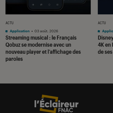
ACTU
ACTU
Application
•
03 août. 2026
Applic
Streaming musical : le Français
Disney
Qobuz se modernise avec un
4K en 
nouveau player et l’affichage des
de ses
paroles