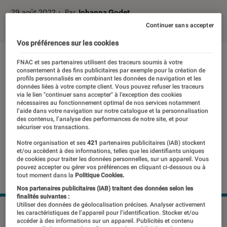
29 août 2022
・
Par
Johanna Godet
Continuer sans accepter
Vos préférences sur les cookies
FNAC et ses partenaires utilisent des traceurs soumis à votre
consentement à des fins publicitaires par exemple pour la création de
profils personnalisés en combinant les données de navigation et les
données liées à votre compte client. Vous pouvez refuser les traceurs
via le lien "continuer sans accepter" à l’exception des cookies
nécessaires au fonctionnement optimal de nos services notamment
l’aide dans votre navigation sur notre catalogue et la personnalisation
des contenus, l’analyse des performances de notre site, et pour
sécuriser vos transactions.
Notre organisation et ses
421
partenaires publicitaires (IAB) stockent
et/ou accèdent à des informations, telles que les identifiants uniques
de cookies pour traiter les données personnelles, sur un appareil. Vous
pouvez accepter ou gérer vos préférences en cliquant ci-dessous ou à
tout moment dans la
Politique Cookies.
Nos partenaires publicitaires (IAB) traitent des données selon les
finalités suivantes :
Utiliser des données de géolocalisation précises. Analyser activement
Faire communiquer entre eux tous les appareils Android d'un
les caractéristiques de l’appareil pour l’identification. Stocker et/ou
accéder à des informations sur un appareil. Publicités et contenu
utilisateur pour une meilleure expérience multi-appareils.