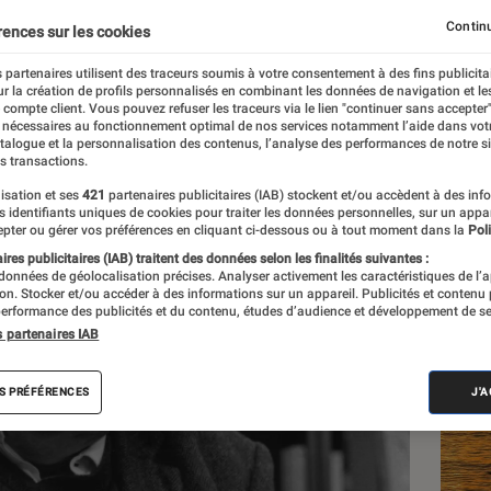
pé
Continu
rences sur les cookies
 partenaires utilisent des traceurs soumis à votre consentement à des fins publicita
r la création de profils personnalisés en combinant les données de navigation et l
e compte client. Vous pouvez refuser les traceurs via le lien "continuer sans accepter"
 nécessaires au fonctionnement optimal de nos services notamment l’aide dans vot
atalogue et la personnalisation des contenus, l’analyse des performances de notre si
s transactions.
isation et ses
421
partenaires publicitaires (IAB) stockent et/ou accèdent à des inf
Les
es identifiants uniques de cookies pour traiter les données personnelles, sur un appa
pter ou gérer vos préférences en cliquant ci-dessous ou à tout moment dans la
Poli
res publicitaires (IAB) traitent des données selon les finalités suivantes :
 données de géolocalisation précises. Analyser activement les caractéristiques de l’
tion. Stocker et/ou accéder à des informations sur un appareil. Publicités et contenu
erformance des publicités et du contenu, études d’audience et développement de se
s partenaires IAB
S PRÉFÉRENCES
J'