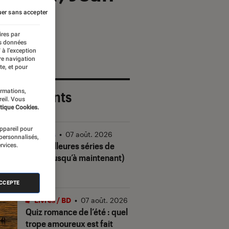
er sans accepter
ires par
es données
 à l’exception
re navigation
te, et pour
ormations,
 plus récents
reil. Vous
tique Cookies.
appareil pour
Séries
•
07 août. 2026
 personnalisés,
Les meilleures séries de
rvices.
2026 (jusqu’à maintenant)
ACCEPTE
Livres / BD
•
07 août. 2026
Quiz romance de l’été : quel
trope amoureux est fait