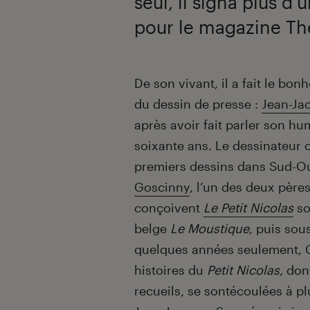
seul, il signa plus d
pour le magazine Th
Introduction
De son vivant, il a fait le b
du dessin de presse :
Jean-Ja
après avoir fait parler son h
soixante ans. Le dessinateur o
premiers dessins dans Sud-Ou
Goscinny
, l’un des deux pères
conçoivent
Le Petit Nicolas
so
belge
Le Moustique,
puis sou
quelques années seulement, 
histoires du
Petit Nicolas,
don
recueils, se sontécoulées à pl