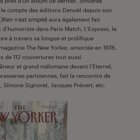
 près d’un album (le dernier,
Sincères
 le compte des éditions Denoël depuis son
(
Rien n’est simple
) aura également fait
t d’humoriste dans Paris Match, L’Express, le
e à travers sa longue et prolifique
e magazine The New Yorker, amorcée en 1978,
ns de 112 couvertures tout aussi
Flâneur et grand mélomane devant l’Éternel,
asseries parisiennes, fait la rencontre de
, Simone Signoret, Jacques Prévert, etc.