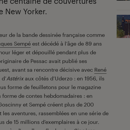
’une centaine de couvertures
e New Yorker.
onheur de la bande dessinée française comme
cques Sempé
est décédé à l’âge de 89 ans
umour léger et dépouillé pendant plus de
riginaire de Pessac avait publié ses
est, avant sa rencontre décisive avec
René
 d’
Astérix
aux côtés d’Uderzo : en 1956, ils
us forme de feuilletons pour le magazine
s forme de contes hebdomadaires : en
Goscinny et Sempé créent plus de 200
t les aventures, rassemblées en une série de
us de 15 millions d’exemplaires à ce jour.