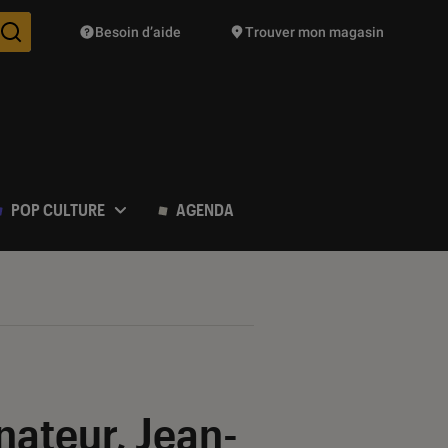
Besoin d’aide
Trouver mon magasin
Des suggestions de produits vont vous être proposées pendant vo
POP CULTURE
AGENDA
nateur, Jean-