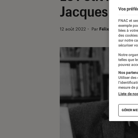
Jacques Sem
Vos préfé
FNAC et ses
exemple pou
12 août 2022
・
Par
Félix Tardieu
liées à votr
des cookies
sur notre c
sécuriser vo
Notre organ
telles que l
pouvez acce
Nos partenai
Utiliser des
l’identifica
mesure de p
Liste de no
GÉRER ME