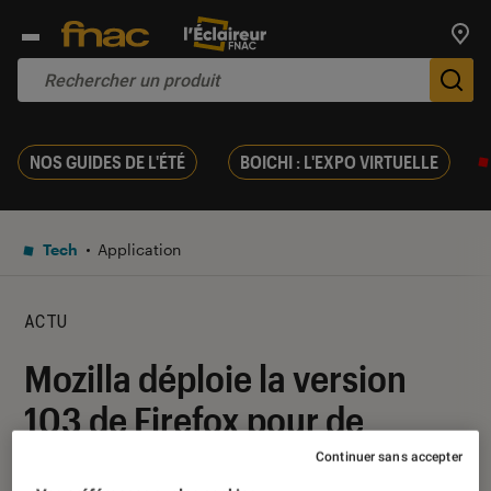
Trouv
De
NOS GUIDES DE L'ÉTÉ
BOICHI : L'EXPO VIRTUELLE
Tech
Application
ACTU
Mozilla déploie la version
103 de Firefox pour de
meilleures performances
Continuer sans accepter