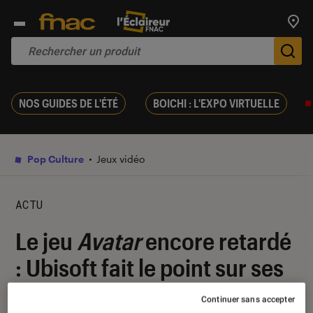
Trouv
De
NOS GUIDES DE L'ÉTÉ
BOICHI : L'EXPO VIRTUELLE
Pop Culture
Jeux vidéo
ACTU
Le jeu
Avatar
encore retardé
: Ubisoft fait le point sur ses
projets
Continuer sans accepter