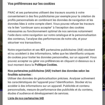
Vos préférences sur les cookies
22 juillet 2022
・
Par
Pierre Crochart
FNAC et ses partenaires utilisent des traceurs soumis à votre
consentement à des fins publicitaires par exemple pour la création de
profils personnalisés en combinant les données de navigation et les
données liées à votre compte client. Vous pouvez refuser les traceurs
via le lien "continuer sans accepter" à l’exception des cookies
nécessaires au fonctionnement optimal de nos services notamment
l’aide dans votre navigation sur notre catalogue et la personnalisation
des contenus, l’analyse des performances de notre site, et pour
sécuriser vos transactions.
Notre organisation et ses
421
partenaires publicitaires (IAB) stockent
et/ou accèdent à des informations, telles que les identifiants uniques
de cookies pour traiter les données personnelles, sur un appareil. Vous
pouvez accepter ou gérer vos préférences en cliquant ci-dessous ou à
tout moment dans la
Politique Cookies.
Nos partenaires publicitaires (IAB) traitent des données selon les
finalités suivantes :
Utiliser des données de géolocalisation précises. Analyser activement
les caractéristiques de l’appareil pour l’identification. Stocker et/ou
accéder à des informations sur un appareil. Publicités et contenu
personnalisés, mesure de performance des publicités et du contenu,
études d’audience et développement de services.
Avatar Frontier of Pandora a été annoncé en 2017
©Ubisoft
Liste de nos partenaires IAB