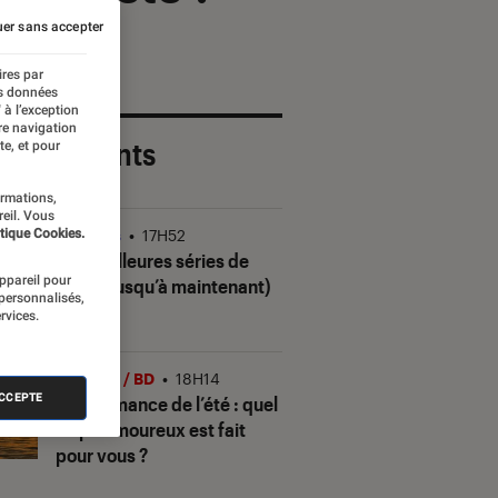
er sans accepter
ires par
es données
 à l’exception
re navigation
 plus récents
te, et pour
ormations,
reil. Vous
tique Cookies.
Séries
•
17H52
Les meilleures séries de
appareil pour
2026 (jusqu’à maintenant)
 personnalisés,
rvices.
Livres / BD
•
18H14
ACCEPTE
Quiz romance de l’été : quel
trope amoureux est fait
pour vous ?