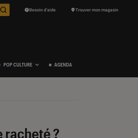
Besoin d’aide
Trouver mon magasin
Des suggestions de produits vont vous être proposées pendant vo
POP CULTURE
AGENDA
e racheté ?