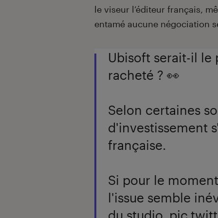
le viseur l’éditeur français, m
entamé aucune négociation sé
Ubisoft serait-il l
racheté ? 👀
Selon certaines so
d'investissement s'
française.
Si pour le moment 
l'issue semble inév
du studio.
pic.twit