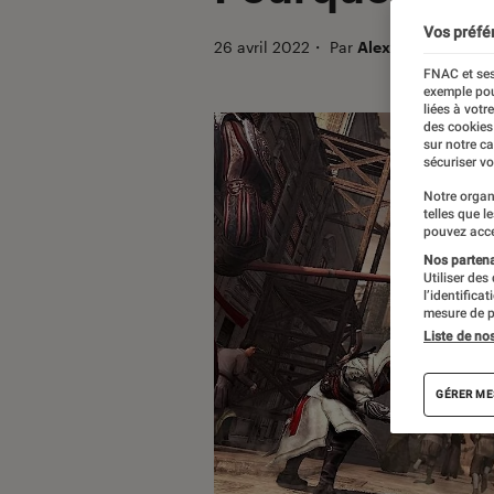
Vos préfé
26 avril 2022
・
Par
Alexandre Mance
FNAC et ses
exemple pou
liées à votr
des cookies
sur notre c
sécuriser vo
Notre organ
telles que l
pouvez acce
Nos partenai
Utiliser des
l’identifica
mesure de p
Liste de no
GÉRER ME