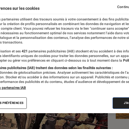
Continu
rences sur les cookies
au
 partenaires utilisent des traceurs soumis à votre consentement à des fins publicita
r la création de profils personnalisés en combinant les données de navigation et l
e compte client. Vous pouvez refuser les traceurs via le lien "continuer sans accepter"
 nécessaires au fonctionnement optimal de nos services notamment l’aide dans vot
Les
atalogue et la personnalisation des contenus, l’analyse des performances de notre si
s transactions.
isation et ses
421
partenaires publicitaires (IAB) stockent et/ou accèdent à des inf
es identifiants uniques de cookies pour traiter les données personnelles, sur un appa
pter ou gérer vos préférences en cliquant ci-dessous ou à tout moment dans la
Poli
res publicitaires (IAB) traitent des données selon les finalités suivantes :
 données de géolocalisation précises. Analyser activement les caractéristiques de l’
tion. Stocker et/ou accéder à des informations sur un appareil. Publicités et contenu
erformance des publicités et du contenu, études d’audience et développement de se
s partenaires IAB
S PRÉFÉRENCES
J'