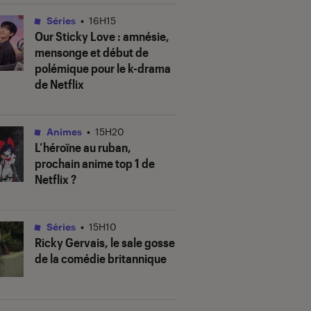
Séries
•
16H15
Our Sticky Love
: amnésie,
mensonge et début de
polémique pour le k-drama
de Netflix
Animes
•
15H20
L’héroïne au ruban
,
prochain anime top 1 de
Netflix ?
Séries
•
15H10
Ricky Gervais, le sale gosse
de la comédie britannique