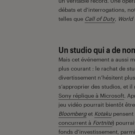
un véritable record. Une opér
débats et d’interrogations, no
telles que
Call of Duty
,
World 
Un studio qui a de no
Mais cet événement a aussi m
plus courant : le rachat de s
divertissement n’hésitent pl
s’approprier des studios, et i
Sony réplique à Microsoft
. Ap
jeu vidéo pourrait bientôt êtr
Bloomberg
et
Kotaku
pensent e
concurrent à
Fortnite
) pourrai
fonds d’investissement, parmi