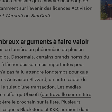
ation colossale qui a suscité beaucoup de
tamment sur l’avenir des licences Activision
of Warcraft
ou
StarCraft
.
mbreux arguments à faire valoir
is en lumière un phénomène de plus en
tudios. Désormais, certains grands noms du
us à lâcher des sommes importantes pour
l n’a pas fallu attendre longtemps pour
que
rès Activision-Blizzard, un autre cador du
e le sujet d’une transaction. Les médias
n effet qu’Ubisoft (
qui travaille sur un titre
t être le prochain sur la liste. Plusieurs
 lesquels Blackstone et KKR, auraient dans