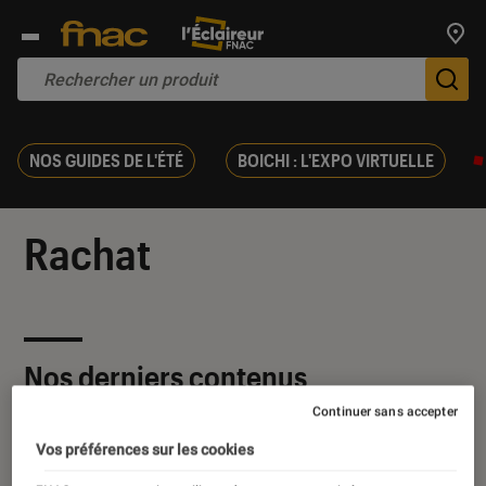
Trouv
De
NOS GUIDES DE L'ÉTÉ
BOICHI : L'EXPO VIRTUELLE
Rachat
Nos derniers contenus
Continuer sans accepter
Vos préférences sur les cookies