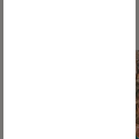
À la une de
VOIR TOUT
l'Éclaireur FNAC
l'Éclaireur fnac">