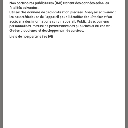
Nos partenaires publicitaires (IAB) traitent des données selon les
finalités suivantes :
Utiliser des données de géolocalisation précises. Analyser activement
les caractéristiques de l’appareil pour l’identification. Stocker et/ou
Westworld a rouvert ses portes sur
accéder à des informations sur un appareil. Publicités et contenu
OCS ce lundi 27 juin. L’occasion de
personnalisés, mesure de performance des publicités et du contenu,
études d’audience et développement de services.
replonger dans le monde unique de la
Liste de nos partenaires IAB
série événement, portée par des
thématiques et des personnages
passionnants. Critique.
Introduction
La saison 3 de
Westworld
nous a fait basculer
dans une autre dimension. Adieu les parcs de
robots, et bienvenue dans le monde réel. Si
machines et humains cohabitent plus ou moins
paisiblement au sein de la société,
il se joue en
coulisse un véritable bras de fer
.