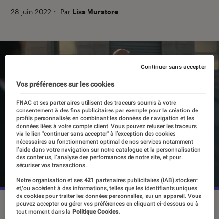
28 juin 2022
・
Par
Lisa Muratore
Continuer sans accepter
Vos préférences sur les cookies
FNAC et ses partenaires utilisent des traceurs soumis à votre
consentement à des fins publicitaires par exemple pour la création de
profils personnalisés en combinant les données de navigation et les
données liées à votre compte client. Vous pouvez refuser les traceurs
via le lien "continuer sans accepter" à l’exception des cookies
nécessaires au fonctionnement optimal de nos services notamment
l’aide dans votre navigation sur notre catalogue et la personnalisation
des contenus, l’analyse des performances de notre site, et pour
sécuriser vos transactions.
Notre organisation et ses
421
partenaires publicitaires (IAB) stockent
et/ou accèdent à des informations, telles que les identifiants uniques
de cookies pour traiter les données personnelles, sur un appareil. Vous
Ed Harris est de retour dans la saison 4 de “Westworld”.
pouvez accepter ou gérer vos préférences en cliquant ci-dessous ou à
tout moment dans la
Politique Cookies.
©HBO