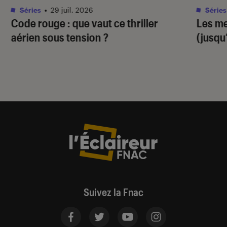
Séries
•
29 juil. 2026
Séries
Code rouge
: que vaut ce thriller
Les me
aérien sous tension ?
(jusqu
Suivez la Fnac