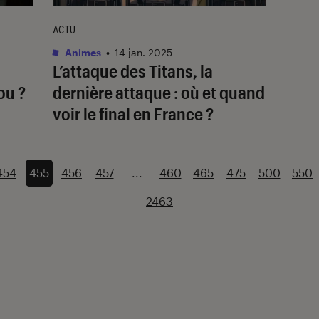
ACTU
Animes
•
14 jan. 2025
L’attaque des Titans, la
ou ?
dernière attaque
: où et quand
voir le final en France ?
454
455
456
457
...
460
465
475
500
550
2463