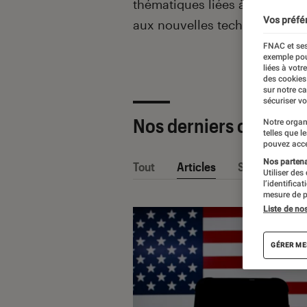
thématiques liées
à la culture
Vos préfé
aux nouvelles technologies.
FNAC et ses
exemple pou
liées à votr
des cookies
sur notre c
sécuriser vo
Nos derniers contenu
Notre organ
telles que l
pouvez acce
Nos partenai
Tout
Articles
Sélections et
Utiliser des
l’identifica
mesure de p
Liste de no
GÉRER ME