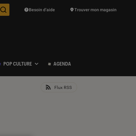
Besoin d’aide
Trouver mon magasin
Des suggestions de produits vont vous être proposées pendant vo
POP CULTURE
AGENDA
Flux RSS