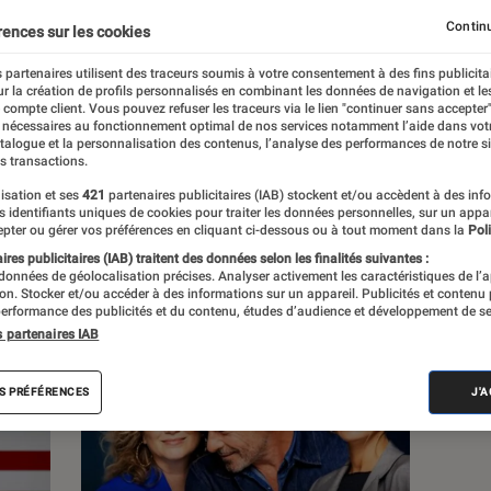
, à la pop culture, à la culture numérique et
Continu
rences sur les cookies
 partenaires utilisent des traceurs soumis à votre consentement à des fins publicita
r la création de profils personnalisés en combinant les données de navigation et l
e compte client. Vous pouvez refuser les traceurs via le lien "continuer sans accepter"
 nécessaires au fonctionnement optimal de nos services notamment l’aide dans vot
atalogue et la personnalisation des contenus, l’analyse des performances de notre si
s transactions.
s
isation et ses
421
partenaires publicitaires (IAB) stockent et/ou accèdent à des inf
es identifiants uniques de cookies pour traiter les données personnelles, sur un appa
pter ou gérer vos préférences en cliquant ci-dessous ou à tout moment dans la
Poli
res publicitaires (IAB) traitent des données selon les finalités suivantes :
 guides
Tests
 données de géolocalisation précises. Analyser activement les caractéristiques de l’
tion. Stocker et/ou accéder à des informations sur un appareil. Publicités et contenu
erformance des publicités et du contenu, études d’audience et développement de se
s partenaires IAB
S PRÉFÉRENCES
J'