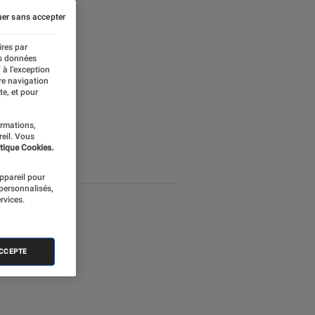
er sans accepter
ires par
es données
 à l’exception
re navigation
te, et pour
ormations,
reil. Vous
tique Cookies.
appareil pour
 personnalisés,
rvices.
ACCEPTE