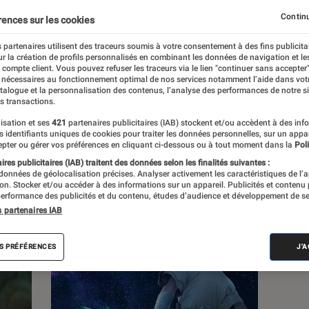
, à la pop culture, à la culture numérique et
Continu
rences sur les cookies
 partenaires utilisent des traceurs soumis à votre consentement à des fins publicita
r la création de profils personnalisés en combinant les données de navigation et l
e compte client. Vous pouvez refuser les traceurs via le lien "continuer sans accepter"
 nécessaires au fonctionnement optimal de nos services notamment l’aide dans vot
atalogue et la personnalisation des contenus, l’analyse des performances de notre si
s transactions.
s
isation et ses
421
partenaires publicitaires (IAB) stockent et/ou accèdent à des inf
es identifiants uniques de cookies pour traiter les données personnelles, sur un appa
pter ou gérer vos préférences en cliquant ci-dessous ou à tout moment dans la
Poli
res publicitaires (IAB) traitent des données selon les finalités suivantes :
 guides
Tests
 données de géolocalisation précises. Analyser activement les caractéristiques de l’
tion. Stocker et/ou accéder à des informations sur un appareil. Publicités et contenu
erformance des publicités et du contenu, études d’audience et développement de se
s partenaires IAB
S PRÉFÉRENCES
J'