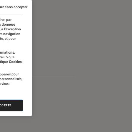
er sans accepter
ires par
es données
 à l’exception
re navigation
te, et pour
ormations,
reil. Vous
tique Cookies.
appareil pour
 personnalisés,
rvices.
ACCEPTE