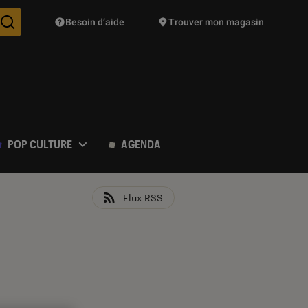
Besoin d’aide
Trouver mon magasin
Des suggestions de produits vont vous être proposées pendant vo
POP CULTURE
AGENDA
Flux RSS