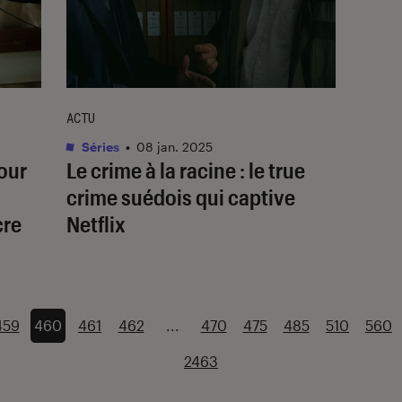
ACTU
Séries
•
08 jan. 2025
our
Le crime à la racine
: le true
crime suédois qui captive
cre
Netflix
459
460
461
462
...
470
475
485
510
560
2463