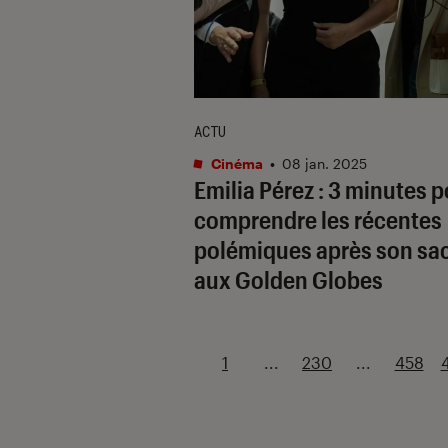
ACTU
Cinéma
•
08 jan. 2025
Emilia Pérez
: 3 minutes p
comprendre les récentes
polémiques après son sa
aux Golden Globes
1
...
230
...
458