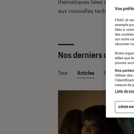
thématiques liées
à la culture
Vos préfé
aux nouvelles technologies.
FNAC et ses
exemple pou
liées à votr
des cookies
sur notre c
sécuriser vo
Nos derniers contenu
Notre organ
telles que l
pouvez acce
Nos partenai
Tout
Articles
Sélections et
Utiliser des
l’identifica
mesure de p
Liste de no
GÉRER ME