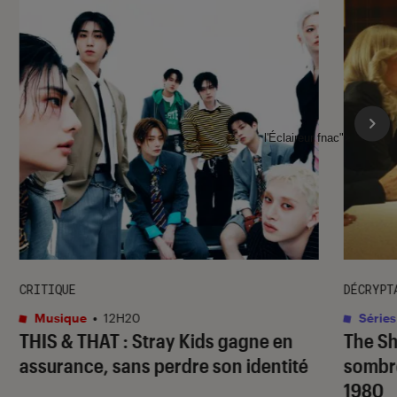
l'Éclaireur fnac">
CRITIQUE
DÉCRYPT
Musique
•
12H20
Séries
THIS & THAT
: Stray Kids gagne en
The S
assurance, sans perdre son identité
sombr
1980