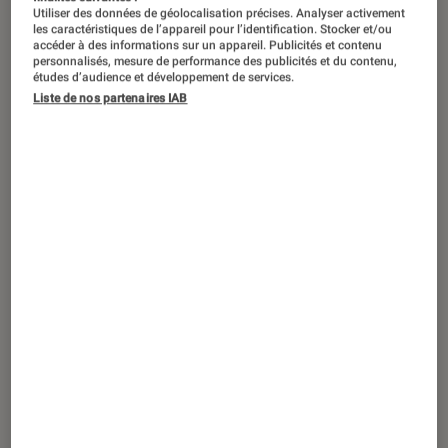
Utiliser des données de géolocalisation précises. Analyser activement
les caractéristiques de l’appareil pour l’identification. Stocker et/ou
accéder à des informations sur un appareil. Publicités et contenu
personnalisés, mesure de performance des publicités et du contenu,
études d’audience et développement de services.
Liste de nos partenaires IAB
ACTU
Séries
•
26 déc. 2024
Les Misérables
sur Arte : un chef-
d’œuvre intemporel revisité par la BBC