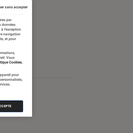
er sans accepter
ires par
es données
 à l’exception
re navigation
te, et pour
ormations,
reil. Vous
tique Cookies.
appareil pour
 personnalisés,
rvices.
ACCEPTE