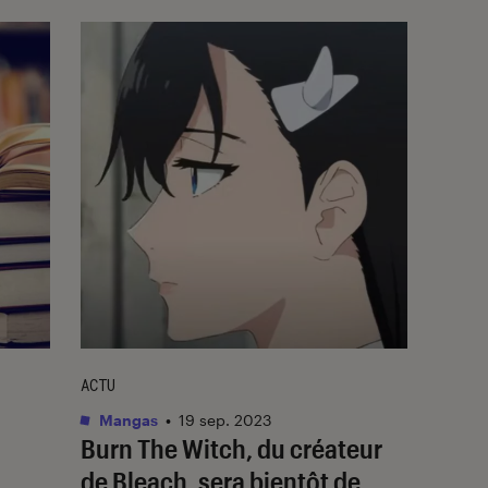
ACTU
Mangas
•
19 sep. 2023
Burn The Witch
, du créateur
de
Bleach
, sera bientôt de