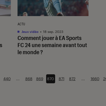
ACTU
Jeux vidéo
•
18 sep. 2023
Comment jouer à
EA Sports
s
FC 24
une semaine avant tout
le monde ?
440
...
868
869
870
871
872
...
1660
2