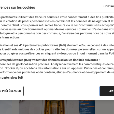
, à la pop culture, à la culture numérique et
Continu
rences sur les cookies
 partenaires utilisent des traceurs soumis à votre consentement à des fins publicita
r la création de profils personnalisés en combinant les données de navigation et l
e compte client. Vous pouvez refuser les traceurs via le lien "continuer sans accepter"
 nécessaires au fonctionnement optimal de nos services notamment l’aide dans vot
atalogue et la personnalisation des contenus, l’analyse des performances de notre si
s transactions.
s
isation et ses
419
partenaires publicitaires (IAB) stockent et/ou accèdent à des inf
es identifiants uniques de cookies pour traiter les données personnelles, sur un appa
pter ou gérer vos préférences en cliquant ci-dessous ou à tout moment dans la
Poli
res publicitaires (IAB) traitent des données selon les finalités suivantes :
 guides
Tests
 données de géolocalisation précises. Analyser activement les caractéristiques de l’
tion. Stocker et/ou accéder à des informations sur un appareil. Publicités et contenu
erformance des publicités et du contenu, études d’audience et développement de se
s partenaires IAB
S PRÉFÉRENCES
J'