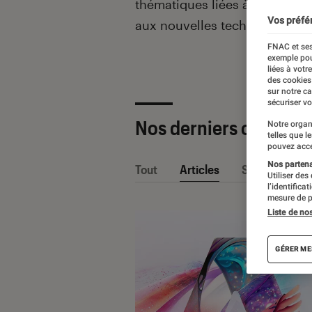
thématiques liées
à la culture
Vos préfé
aux nouvelles technologies.
FNAC et ses
exemple pou
liées à votr
des cookies
sur notre c
sécuriser vo
Nos derniers contenu
Notre organ
telles que l
pouvez acce
Nos partenai
Tout
Articles
Sélections et
Utiliser des
l’identifica
mesure de p
Liste de no
GÉRER ME