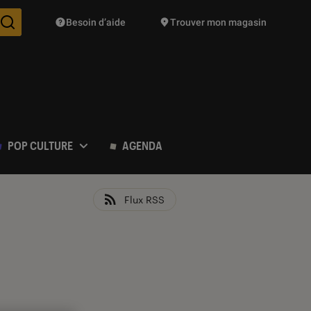
Besoin d’aide
Trouver mon magasin
Des suggestions de produits vont vous être proposées pendant vo
POP CULTURE
AGENDA
Flux RSS