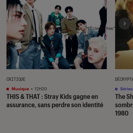
l'Éclaireur fnac">
CRITIQUE
DÉCRYPT
Musique
•
12H20
Séries
THIS & THAT
: Stray Kids gagne en
The S
assurance, sans perdre son identité
sombr
1980