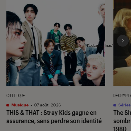
l'Éclaireur fnac">
CRITIQUE
DÉCRYPT
Musique
•
07 août. 2026
Séries
THIS & THAT
: Stray Kids gagne en
The S
assurance, sans perdre son identité
sombr
1980