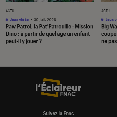
ACTU
ACTU
Jeux vidéo
•
30 juil. 2026
Jeux v
Paw Patrol, la Pat’Patrouille : Mission
Big Wa
Dino
: à partir de quel âge un enfant
coopér
peut-il y jouer ?
ne pas
Suivez la Fnac