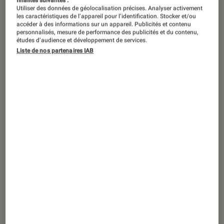
finalités suivantes :
Utiliser des données de géolocalisation précises. Analyser activement
les caractéristiques de l’appareil pour l’identification. Stocker et/ou
accéder à des informations sur un appareil. Publicités et contenu
personnalisés, mesure de performance des publicités et du contenu,
études d’audience et développement de services.
Liste de nos partenaires IAB
ACTU
Application
•
27 déc. 2024
Et si WhatsApp était la meilleure façon
de scanner ses documents sur
smartphone ?