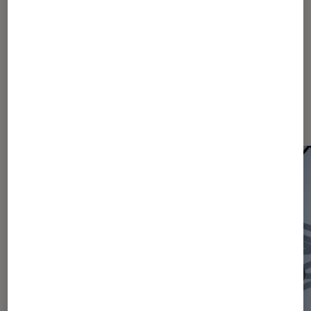
870
1270
2070
...
2463
Les plus lus dans Actu