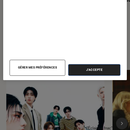
À la une de
VOIR TOUT
l'Éclaireur FNAC
GÉRER MES PRÉFÉRENCES
J'ACCEPTE
l'Éclaireur fnac">