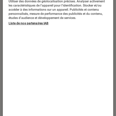
Utiliser des données de géolocalisation précises. Analyser activement
TEST
les caractéristiques de l’appareil pour l’identification. Stocker et/ou
accéder à des informations sur un appareil. Publicités et contenu
Montres et bracelets connectés
•
18 jan. 2017
personnalisés, mesure de performance des publicités et du contenu,
Test du Nokia Go : un traqueur d’activité
études d’audience et développement de services.
Liste de nos partenaires IAB
simple, mais efficace