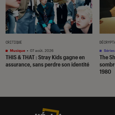
CRITIQUE
DÉCRYPT
Musique
•
07 août. 2026
Séries
THIS & THAT
: Stray Kids gagne en
The S
assurance, sans perdre son identité
sombr
1980