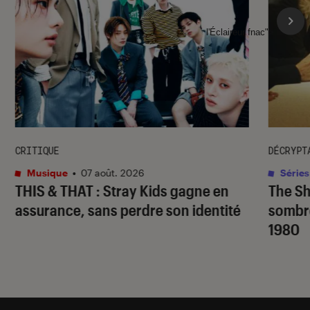
l'Éclaireur fnac">
CRITIQUE
DÉCRYPT
Musique
•
07 août. 2026
Séries
THIS & THAT
: Stray Kids gagne en
The S
assurance, sans perdre son identité
sombr
1980