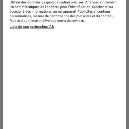
Utiliser des données de géolocalisation précises. Analyser activement
TEST LABO
les caractéristiques de l’appareil pour l’identification. Stocker et/ou
Noté 4 étoiles sur 5
accéder à des informations sur un appareil. Publicités et contenu
Casques audio
•
18 mai. 2017
personnalisés, mesure de performance des publicités et du contenu,
Test Labo Sony MDR-XB950N1 : un
études d’audience et développement de services.
casque sans fil aux performances
Liste de nos partenaires IAB
honnêtes