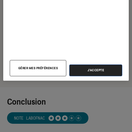
Uniformité Sony KD 55XE8596
GÉRER MES PRÉFÉRENCES
J'ACCEPTE
Conclusion
NOTE LABOFNAC
Noté 3 étoiles sur 5