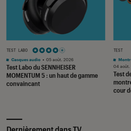
TEST LABO
TEST
Noté 4 étoiles sur 5
Casques audio
•
05 août. 2026
Montre
Test Labo du SENNHEISER
04 août.
Test d
MOMENTUM 5 : un haut de gamme
montre
convaincant
cour d
Dernièrement dans TV