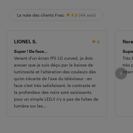
La note des clients Fnac
4.5
(44 avis)
LIONEL S.
flor
4
Super ! De face...
Supe
Venant d'un écran IPS LG curved, je dois
Très 
avouer que je suis déçu par la baisse de
très
luminosité et l'altération des couleurs dès
inter
qu'on s'écarte de l'axe du téléviseur : en
face c'est très satisfaisant, le contraste et
la profondeur des noirs sont saisissants
pour un simple LED,il n'y a pas de fuites de
lumière sur les...