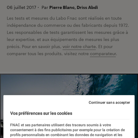
06 juillet 2017
・
Par
Pierre Blanc, Driss Abdi
Les tests et mesures du Labo Fnac sont réalisés en toute
indépendance du commerce ou des fabricants depuis 1972.
Les responsables de tests garantissent les mesures grâce à
leur expertise, et aux équipements de mesures les plus
précis. Pour en savoir plus,
voir notre charte
. Et pour
comparer tous les produits, visitez notre
comparateur
.
Continuer sans accepter
Vos préférences sur les cookies
FNAC et ses partenaires utilisent des traceurs soumis à votre
consentement à des fins publicitaires par exemple pour la création de
profils personnalisés en combinant les données de navigation et les