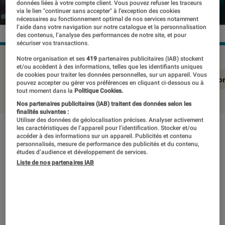
données liées à votre compte client. Vous pouvez refuser les traceurs
via le lien "continuer sans accepter" à l’exception des cookies
nécessaires au fonctionnement optimal de nos services notamment
l’aide dans votre navigation sur notre catalogue et la personnalisation
des contenus, l’analyse des performances de notre site, et pour
sécuriser vos transactions.
Notre organisation et ses
419
partenaires publicitaires (IAB) stockent
et/ou accèdent à des informations, telles que les identifiants uniques
de cookies pour traiter les données personnelles, sur un appareil. Vous
En résumé
Notre test détaillé
Conclusio
pouvez accepter ou gérer vos préférences en cliquant ci-dessous ou à
tout moment dans la
Politique Cookies.
Nos partenaires publicitaires (IAB) traitent des données selon les
finalités suivantes :
Utiliser des données de géolocalisation précises. Analyser activement
les caractéristiques de l’appareil pour l’identification. Stocker et/ou
En résumé
accéder à des informations sur un appareil. Publicités et contenu
personnalisés, mesure de performance des publicités et du contenu,
études d’audience et développement de services.
Liste de nos partenaires IAB
NOTE LABOFNAC
Noté 3 étoiles sur 5
Derrière un design minimaliste, le Sony KD-
55XE8596 s’illustre avec une finition soignée