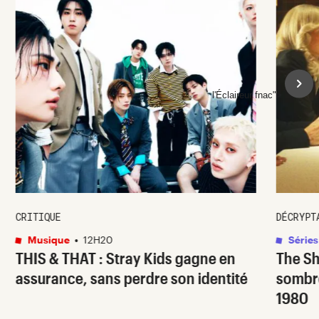
l'Éclaireur fnac">
CRITIQUE
DÉCRYPT
Musique
•
12H20
Séries
THIS & THAT
: Stray Kids gagne en
The S
assurance, sans perdre son identité
sombr
1980