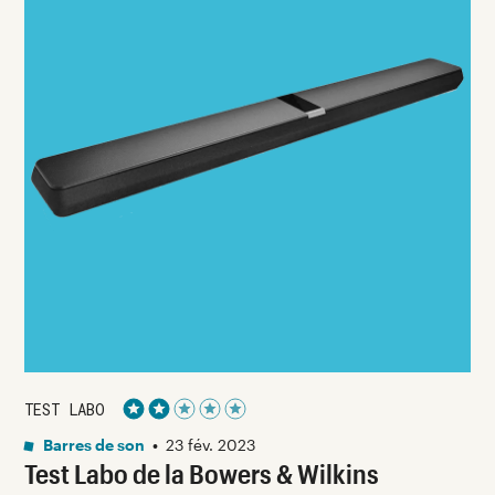
TEST LABO
Noté 2 étoiles sur 5
Barres de son
•
23 fév. 2023
Test Labo de la Bowers & Wilkins