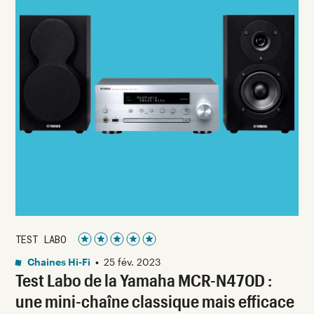
TEST LABO
Noté 5 étoiles sur 5
Chaines Hi-Fi
•
25 fév. 2023
Test Labo de la Yamaha MCR-N470D :
une mini-chaîne classique mais efficace