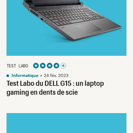
TEST LABO
Noté 4 étoiles sur 5
Informatique
•
24 fév. 2023
Test Labo du DELL G15 : un laptop
gaming en dents de scie