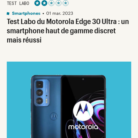
TEST LABO
Noté 2 étoiles sur 5
Smartphones
•
01 mar. 2023
Test Labo du Motorola Edge 30 Ultra : un
smartphone haut de gamme discret
mais réussi