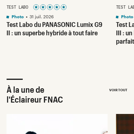
TEST LABO
TEST LA
Noté 5 étoiles sur 5
Photo
•
31 juil. 2026
Photo
Test Labo du PANASONIC Lumix G9
Test 
II : un superbe hybride à tout faire
III : 
parfai
À la une de
VOIR TOUT
l'Éclaireur FNAC