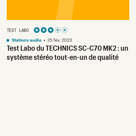
TEST LABO
Noté 3 étoiles sur 5
Stations audio
•
25 fév. 2023
Test Labo du TECHNICS SC-C70 MK2 : un
système stéréo tout-en-un de qualité