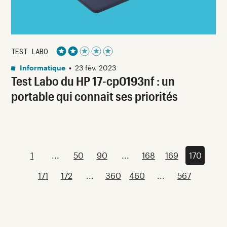
TEST LABO
Noté 2 étoiles sur 5
Informatique
•
23 fév. 2023
Test Labo du HP 17-cp0193nf : un
portable qui connait ses priorités
1
...
50
90
...
168
169
170
171
172
...
360
460
...
567