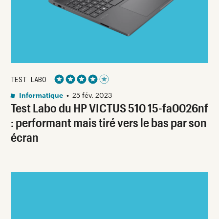
TEST LABO
Noté 4 étoiles sur 5
Informatique
•
25 fév. 2023
Test Labo du HP VICTUS 510 15-fa0026nf
: performant mais tiré vers le bas par son
écran