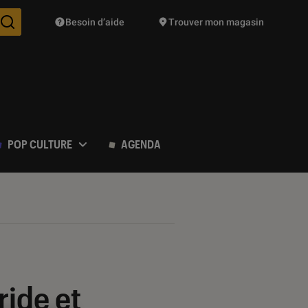
Besoin d’aide
Trouver mon magasin
Des suggestions de produits vont vous être proposées pendant vo
POP CULTURE
AGENDA
ide et