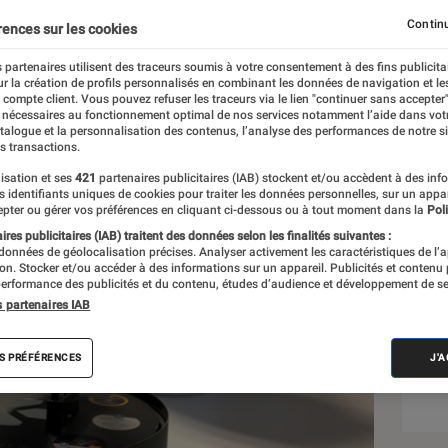
Continu
rences sur les cookies
 partenaires utilisent des traceurs soumis à votre consentement à des fins publicita
r la création de profils personnalisés en combinant les données de navigation et l
e compte client. Vous pouvez refuser les traceurs via le lien "continuer sans accepter"
 nécessaires au fonctionnement optimal de nos services notamment l’aide dans vot
atalogue et la personnalisation des contenus, l’analyse des performances de notre si
s transactions.
isation et ses
421
partenaires publicitaires (IAB) stockent et/ou accèdent à des inf
Sél
es identifiants uniques de cookies pour traiter les données personnelles, sur un appa
pter ou gérer vos préférences en cliquant ci-dessous ou à tout moment dans la
Poli
res publicitaires (IAB) traitent des données selon les finalités suivantes :
 données de géolocalisation précises. Analyser activement les caractéristiques de l’
tion. Stocker et/ou accéder à des informations sur un appareil. Publicités et contenu
erformance des publicités et du contenu, études d’audience et développement de se
s partenaires IAB
S PRÉFÉRENCES
J'