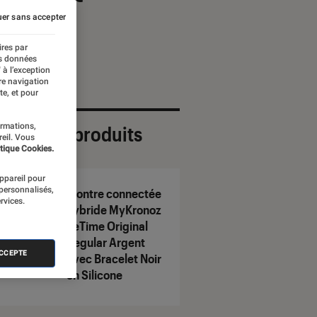
er sans accepter
ires par
es données
 à l’exception
re navigation
te, et pour
ormations,
ection de produits
reil. Vous
tique Cookies.
appareil pour
 personnalisés,
Montre connectée
rvices.
hybride MyKronoz
ZeTime Original
Regular Argent
ACCEPTE
avec Bracelet Noir
en Silicone