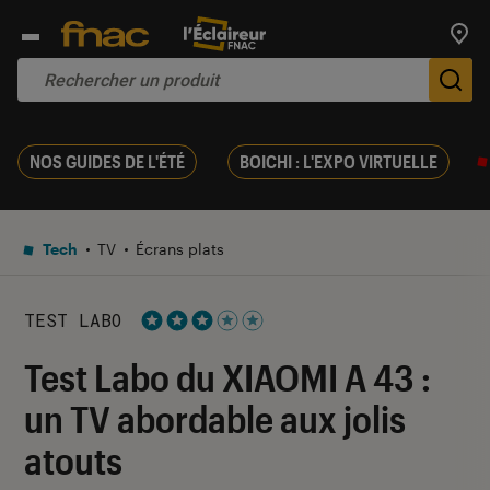
Trouv
De
NOS GUIDES DE L'ÉTÉ
BOICHI : L'EXPO VIRTUELLE
Tech
TV
Écrans plats
TEST LABO
Noté 3 étoiles sur 5
Test Labo du XIAOMI A 43 :
un TV abordable aux jolis
atouts