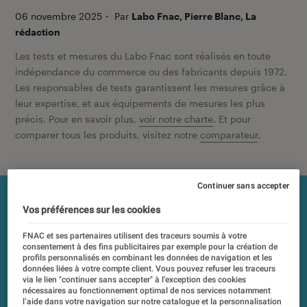
06 novembre 2025
・
Par
Labo Fnac, Pierre Blanc, La
rédaction
Les tests et mesures du Labo Fnac sont réalisés en toute
indépendance du commerce ou des fabricants depuis 1972.
Les responsables de tests garantissent les mesures grâce à
leur expertise, et aux équipements de mesures les plus
précis. Pour en savoir plus,
voir notre charte
. Et pour
comparer tous les produits, visitez notre
comparateur
.
Continuer sans accepter
Vos préférences sur les cookies
FNAC et ses partenaires utilisent des traceurs soumis à votre
consentement à des fins publicitaires par exemple pour la création de
profils personnalisés en combinant les données de navigation et les
données liées à votre compte client. Vous pouvez refuser les traceurs
via le lien "continuer sans accepter" à l’exception des cookies
nécessaires au fonctionnement optimal de nos services notamment
l’aide dans votre navigation sur notre catalogue et la personnalisation