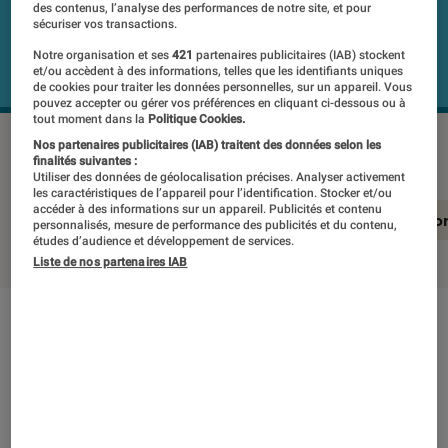
des contenus, l’analyse des performances de notre site, et pour
sécuriser vos transactions.
Notre organisation et ses
421
partenaires publicitaires (IAB) stockent
et/ou accèdent à des informations, telles que les identifiants uniques
de cookies pour traiter les données personnelles, sur un appareil. Vous
pouvez accepter ou gérer vos préférences en cliquant ci-dessous ou à
tout moment dans la
Politique Cookies.
XIAOMI A 43
©Labo Fnac
Nos partenaires publicitaires (IAB) traitent des données selon les
finalités suivantes :
Utiliser des données de géolocalisation précises. Analyser activement
les caractéristiques de l’appareil pour l’identification. Stocker et/ou
accéder à des informations sur un appareil. Publicités et contenu
En résumé
Notre test détaillé
Conclusio
personnalisés, mesure de performance des publicités et du contenu,
études d’audience et développement de services.
Liste de nos partenaires IAB
En résumé
NOTE LABOFNAC
Noté 3 étoiles sur 5