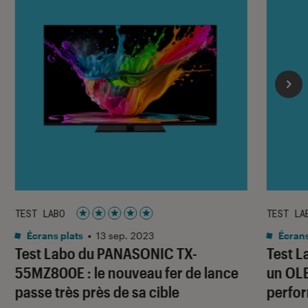
TEST LABO
TEST LA
Noté 5 étoiles sur 5
Écrans plats
•
13 sep. 2023
Écrans
Test Labo du PANASONIC TX-
Test L
55MZ800E : le nouveau fer de lance
un OLE
passe très près de sa cible
perfo