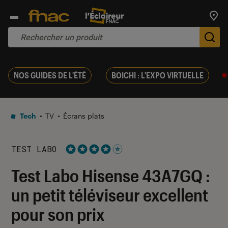
Trouv
De
NOS GUIDES DE L'ÉTÉ
BOICHI : L'EXPO VIRTUELLE
Tech
TV
Écrans plats
TEST LABO
Noté 4 étoiles sur 5
Test Labo Hisense 43A7GQ :
un petit téléviseur excellent
pour son prix