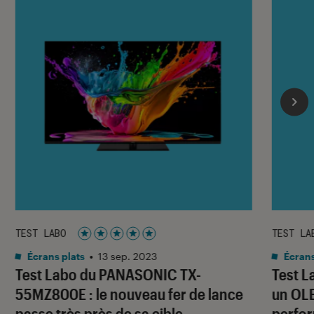
TEST LABO
TEST LA
Noté 5 étoiles sur 5
Écrans plats
•
13 sep. 2023
Écrans
Test Labo du PANASONIC TX-
Test L
55MZ800E : le nouveau fer de lance
un OLE
passe très près de sa cible
perfo