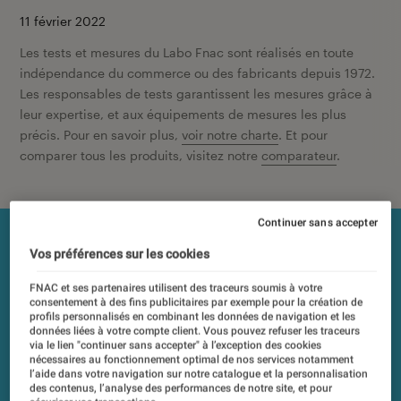
11 février 2022
Les tests et mesures du Labo Fnac sont réalisés en toute
indépendance du commerce ou des fabricants depuis 1972.
Les responsables de tests garantissent les mesures grâce à
leur expertise, et aux équipements de mesures les plus
précis. Pour en savoir plus,
voir notre charte
. Et pour
comparer tous les produits, visitez notre
comparateur
.
Continuer sans accepter
Vos préférences sur les cookies
FNAC et ses partenaires utilisent des traceurs soumis à votre
consentement à des fins publicitaires par exemple pour la création de
profils personnalisés en combinant les données de navigation et les
données liées à votre compte client. Vous pouvez refuser les traceurs
via le lien "continuer sans accepter" à l’exception des cookies
nécessaires au fonctionnement optimal de nos services notamment
l’aide dans votre navigation sur notre catalogue et la personnalisation
des contenus, l’analyse des performances de notre site, et pour