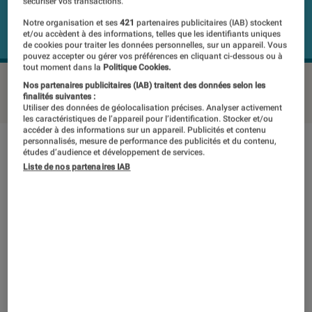
sécuriser vos transactions.
Notre organisation et ses
421
partenaires publicitaires (IAB) stockent
et/ou accèdent à des informations, telles que les identifiants uniques
de cookies pour traiter les données personnelles, sur un appareil. Vous
pouvez accepter ou gérer vos préférences en cliquant ci-dessous ou à
tout moment dans la
Politique Cookies.
HISENSE 43A7GQ
©Labo Fnac
Nos partenaires publicitaires (IAB) traitent des données selon les
finalités suivantes :
Utiliser des données de géolocalisation précises. Analyser activement
les caractéristiques de l’appareil pour l’identification. Stocker et/ou
accéder à des informations sur un appareil. Publicités et contenu
personnalisés, mesure de performance des publicités et du contenu,
Note technique
Détail des sous notes
études d’audience et développement de services.
Liste de nos partenaires IAB
Note technique