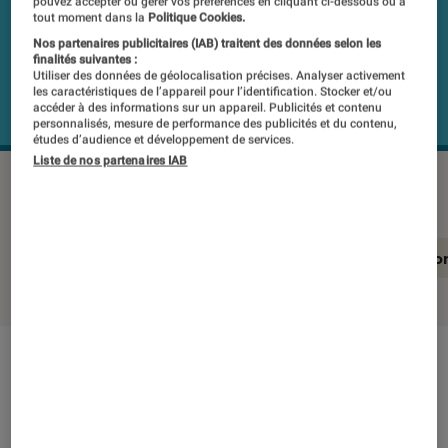
pouvez accepter ou gérer vos préférences en cliquant ci-dessous ou à
tout moment dans la
Politique Cookies.
Nos partenaires publicitaires (IAB) traitent des données selon les
finalités suivantes :
Utiliser des données de géolocalisation précises. Analyser activement
les caractéristiques de l’appareil pour l’identification. Stocker et/ou
accéder à des informations sur un appareil. Publicités et contenu
personnalisés, mesure de performance des publicités et du contenu,
études d’audience et développement de services.
Liste de nos partenaires IAB
HP OMEN 16L TG03-0084nf
©Labo Fnac
En résumé
Notre test détaillé
Conclusio
En résumé
NOTE LABOFNAC
Noté 5 étoiles sur 5