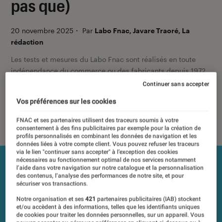
pas que)
20 novembre 2025
・
Par
Labo Fnac, Javare Traoré, La
rédaction
Les tests et mesures du Labo Fnac sont réalisés en toute
indépendance du commerce ou des fabricants depuis 1972.
Les responsables de tests garantissent les mesures grâce à
Continuer sans accepter
leur expertise, et aux équipements de mesures les plus
Vos préférences sur les cookies
précis. Pour en savoir plus,
voir notre charte
. Et pour
comparer tous les produits, visitez notre
comparateur
.
FNAC et ses partenaires utilisent des traceurs soumis à votre
consentement à des fins publicitaires par exemple pour la création de
profils personnalisés en combinant les données de navigation et les
données liées à votre compte client. Vous pouvez refuser les traceurs
via le lien "continuer sans accepter" à l’exception des cookies
nécessaires au fonctionnement optimal de nos services notamment
l’aide dans votre navigation sur notre catalogue et la personnalisation
des contenus, l’analyse des performances de notre site, et pour
sécuriser vos transactions.
Notre organisation et ses
421
partenaires publicitaires (IAB) stockent
et/ou accèdent à des informations, telles que les identifiants uniques
de cookies pour traiter les données personnelles, sur un appareil. Vous