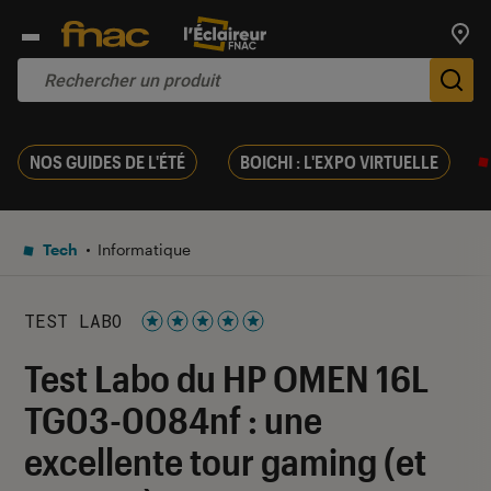
Trouv
De
NOS GUIDES DE L'ÉTÉ
BOICHI : L'EXPO VIRTUELLE
Tech
Informatique
TEST LABO
Noté 5 étoiles sur 5
Test Labo du HP OMEN 16L
TG03-0084nf : une
excellente tour gaming (et