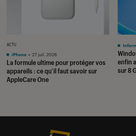
ACTU
Infor
Window
iPhone
•
27 juil. 2026
enfin 
La formule ultime pour protéger vos
sur 8 
appareils : ce qu’il faut savoir sur
AppleCare One