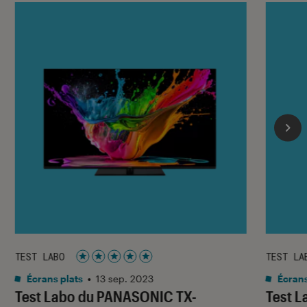
TEST LABO
TEST LA
Noté 5 étoiles sur 5
Écrans plats
•
13 sep. 2023
Écrans
Test Labo du PANASONIC TX-
Test L