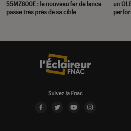
55MZ800E : le nouveau fer de lance
un OLE
passe très près de sa cible
perfo
Suivez la Fnac