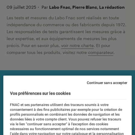
09 juillet 2025
・
Par
Labo Fnac, Pierre Blanc, La rédaction
Les tests et mesures du Labo Fnac sont réalisés en toute
indépendance du commerce ou des fabricants depuis 1972.
Les responsables de tests garantissent les mesures grâce à
leur expertise, et aux équipements de mesures les plus
précis. Pour en savoir plus,
voir notre charte
. Et pour
comparer tous les produits, visitez notre
comparateur
.
Continuer sans accepter
Vos préférences sur les cookies
FNAC et ses partenaires utilisent des traceurs soumis à votre
consentement à des fins publicitaires par exemple pour la création de
profils personnalisés en combinant les données de navigation et les
données liées à votre compte client. Vous pouvez refuser les traceurs
via le lien "continuer sans accepter" à l’exception des cookies
nécessaires au fonctionnement optimal de nos services notamment
l’aide dans votre navigation sur notre catalogue et la personnalisation