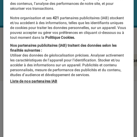
des contenus, l’analyse des performances de notre site, et pour
sécuriser vos transactions.
Notre organisation et ses
421
partenaires publicitaires (IAB) stockent
et/ou accèdent à des informations, telles que les identifiants uniques
de cookies pour traiter les données personnelles, sur un appareil. Vous
pouvez accepter ou gérer vos préférences en cliquant ci-dessous ou à
LG OLED55G56LS
©Labo Fnac
tout moment dans la
Politique Cookies.
Nos partenaires publicitaires (IAB) traitent des données selon les
finalités suivantes :
Utiliser des données de géolocalisation précises. Analyser activement
En résumé
Notre test détaillé
Conclusio
les caractéristiques de l’appareil pour l’identification. Stocker et/ou
accéder à des informations sur un appareil. Publicités et contenu
personnalisés, mesure de performance des publicités et du contenu,
études d’audience et développement de services.
Liste de nos partenaires IAB
En résumé
NOTE LABOFNAC
Noté 5 étoiles sur 5
LG et les écrans OLED, c’est une affaire qui